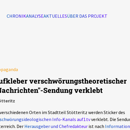
CHRONIK
ANALYSE
AKTUELLES
ÜBER DAS PROJEKT
Alle Ereignisse
7502
Ereignisse
opaganda
Ereignisse
ufkleber verschwörungstheoretischer
Nachrichten"-Sendung verklebt
tteritz
verschiedenen Orten im Stadtteil Stötteritz werden Sticker des
schwörungsideologischen Info-Kanals auf1.tv
verklebt. Die Sendun
erreich. Der
Herausgeber und Chefredakteur
ist nach
Information