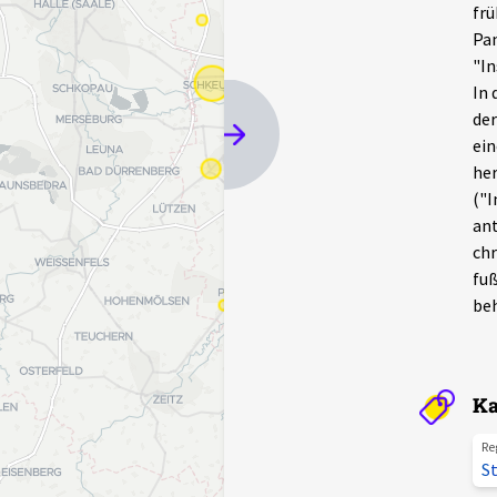
frü
Pan
"In
In 
der
ein
her
("I
ant
chr
fuß
beh
Ka
Re
St