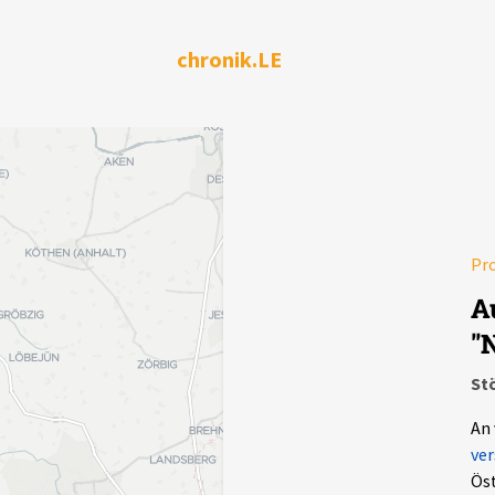
chronik.LE
Pr
A
"
Stö
An 
ver
Öst