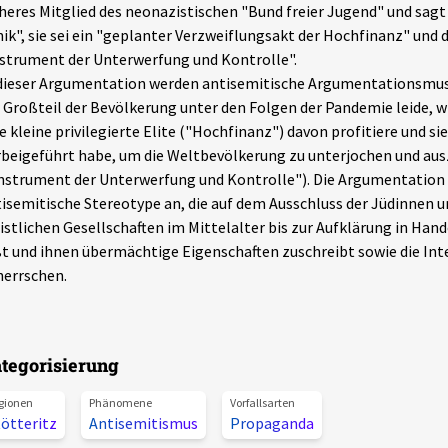
heres Mitglied des neonazistischen "Bund freier Jugend" und sagt
ik", sie sei ein "geplanter Verzweiflungsakt der Hochfinanz" und 
strument der Unterwerfung und Kontrolle".
dieser Argumentation werden antisemitische Argumentationsmus
 Großteil der Bevölkerung unter den Folgen der Pandemie leide, wi
e kleine privilegierte Elite ("Hochfinanz") davon profitiere und 
beigeführt habe, um die Weltbevölkerung zu unterjochen und au
nstrument der Unterwerfung und Kontrolle"). Die Argumentation 
isemitische Stereotype an, die auf dem Ausschluss der Jüdinnen u
istlichen Gesellschaften im Mittelalter bis zur Aufklärung in Ha
t und ihnen übermächtige Eigenschaften zuschreibt sowie die Int
errschen.
tegorisierung
gionen
Phänomene
Vorfallsarten
ötteritz
Antisemitismus
Propaganda