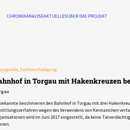
CHRONIK
ANALYSE
AKTUELLES
ÜBER DAS PROJEKT
Alle Ereignisse
7502
Ereignisse
opaganda, Sachbeschädigung
Ereignisse
ahnhof in Torgau mit Hakenkreuzen b
rgau
ekannte beschmieren den Bahnhof in Torgau mit drei Hakenkreuz
ittlungsverfahren wegen des Verwendens von Kennzeichen verfa
anisationen wird im Juni 2017 eingestellt, da keine Tatverdächti
nnen.