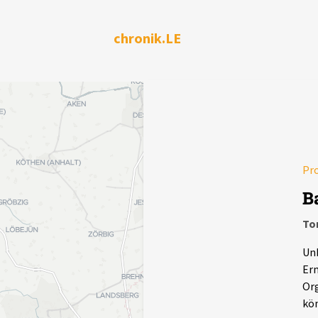
chronik.LE
Pr
B
To
Unb
Erm
Org
kö