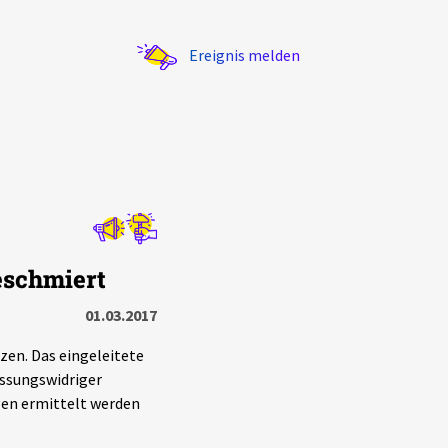
Ereignis melden
Statistik
eschmiert
Exportieren
?
Filter Erklärungen
01.03.2017
en. Das eingeleitete
ssungswidriger
gen ermittelt werden