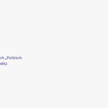
h ,,Politisch
öditz