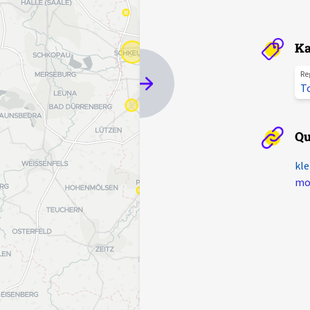
Ka
Re
T
Qu
kle
mot