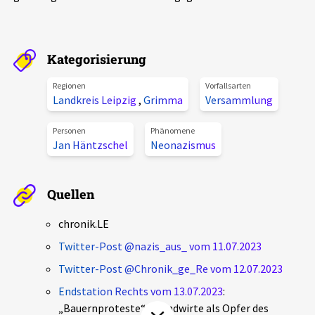
Aktuelles
Alle Beiträge
Kategorisierung
Über uns
Veranstaltungen
Regionen
Vorfallsarten
Projektbeschreibung
Landkreis Leipzig
,
Grimma
Versammlung
Pressemitteilungen
Kontakt
Personen
Phänomene
Podcasts
Jan Häntzschel
Neonazismus
Unterstützer_innen
Spenden
Quellen
chronik.LE in der Presse
chronik.LE
Twitter-Post @nazis_aus_ vom 11.07.2023
Twitter-Post @Chronik_ge_Re vom 12.07.2023
Endstation Rechts vom 13.07.2023
:
„Bauernproteste“ – Landwirte als Opfer des