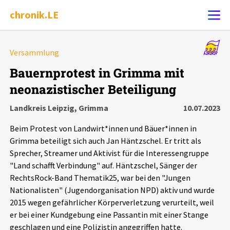
chronik.LE
Alle Ereignisse
Versammlung
Ereignis melden
7502
Ereignisse
Bauernprotest in Grimma mit
neonazistischer Beteiligung
Chronik
Ereignisse
Statistik
Landkreis Leipzig, Grimma
10.07.2023
Exportieren
?
Filter Erklärungen
Dossiers
Beim Protest von Landwirt*innen und Bäuer*innen in
Grimma beteiligt sich auch Jan Häntzschel. Er tritt als
Leipziger Zustände
Sprecher, Streamer und Aktivist für die Interessengruppe
"Land schafft Verbindung" auf. Häntzschel, Sänger der
RechtsRock-Band Thematik25, war bei den "Jungen
Schlaglichter
Nationalisten" (Jugendorganisation NPD) aktiv und wurde
2015 wegen gefährlicher Körperverletzung verurteilt, weil
Phänomene
er bei einer Kundgebung eine Passantin mit einer Stange
geschlagen und eine Polizistin angegriffen hatte.