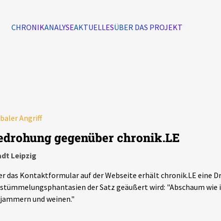
CHRONIK
ANALYSE
AKTUELLES
ÜBER DAS PROJEKT
Alle Ereignisse
7502
Ereignisse
baler Angriff
Ereignisse
edrohung gegenüber chronik.LE
dt Leipzig
r das Kontaktformular auf der Webseite erhält chronik.LE eine D
stümmelungsphantasien der Satz geäußert wird: "Abschaum wie ih
 jammern und weinen."