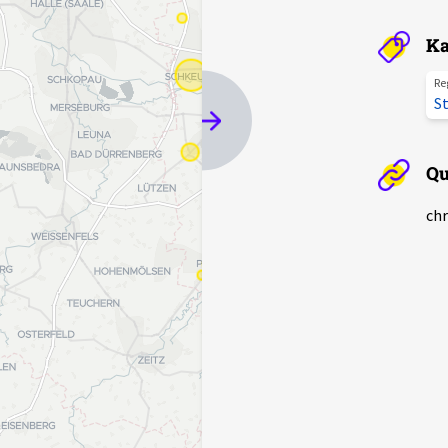
Ka
Re
St
Qu
chr