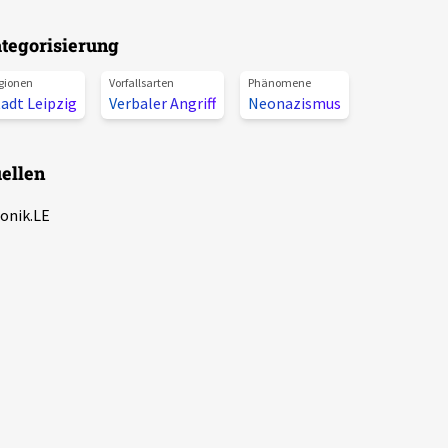
tegorisierung
gionen
Vorfallsarten
Phänomene
adt Leipzig
Verbaler Angriff
Neonazismus
ellen
onik.LE