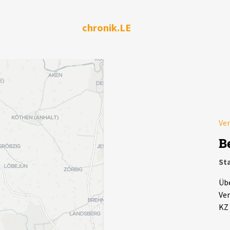
chronik.LE
Ver
B
Sta
Übe
Ver
KZ