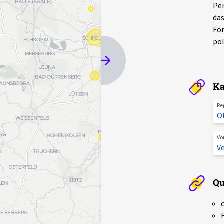
Per
das
For
pol
Ka
Re
O
Vo
Ve
Qu