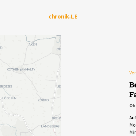
chronik.LE
Ver
B
F
Oh
Auf
Mob
Min