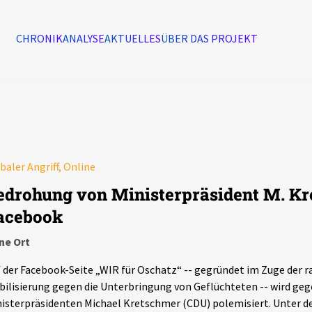
CHRONIK
ANALYSE
AKTUELLES
ÜBER DAS PROJEKT
Alle Ereignisse
7502
Ereignisse
baler Angriff, Online
Ereignisse
edrohung von Ministerpräsident M. Kr
acebook
ne Ort
 der Facebook-Seite „WIR für Oschatz“ -- gegründet im Zuge der r
ilisierung gegen die Unterbringung von Geflüchteten -- wird geg
isterpräsidenten Michael Kretschmer (CDU) polemisiert. Unter de