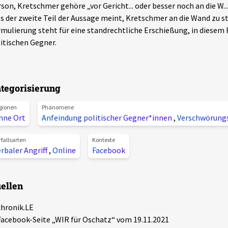
son, Kretschmer gehöre „vor Gericht... oder besser noch an die W..
s der zweite Teil der Aussage meint, Kretschmer an die Wand zu st
mulierung steht für eine standrechtliche Erschießung, in diesem F
itischen Gegner.
tegorisierung
gionen
Phänomene
hne Ort
Anfeindung politischer Gegner*innen
,
Verschwörung
rfallsarten
Kontexte
rbaler Angriff
,
Online
Facebook
ellen
chronik.LE
Facebook-Seite „WIR für Oschatz“ vom 19.11.2021