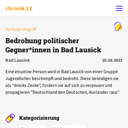
chronik.LE
Alle Ereignisse
Verbaler Angriff
Ereignis melden
7502
Ereignisse
Bedrohung politischer
Gegner*innen in Bad Lausick
Chronik
Ereignisse
Statistik
Bad Lausick
25.03.2021
Exportieren
?
Filter Erklärungen
Dossiers
Eine einzelne Person wird in Bad Lausick von einer Gruppe
Jugendlicher beschimpft und bedroht. Diese beleidigen sie
Leipziger Zustände
als "drecks Zecke", fordern sie auf sich zu verpissen und
propagieren "Deutschland den Deutschen, Ausländer raus".
Schlaglichter
Phänomene
Kategorisierung