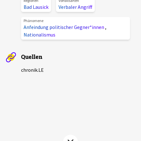
Regionen
Vorfallsarten
Bad Lausick
Verbaler Angriff
Aktuelles
Phänomene
Alle Beiträge
Anfeindung politischer Gegner*innen
,
Über uns
Nationalismus
Veranstaltungen
Projektbeschreibung
Pressemitteilungen
Quellen
Kontakt
Podcasts
Unterstützer_innen
chronik.LE
Spenden
chronik.LE in der Presse