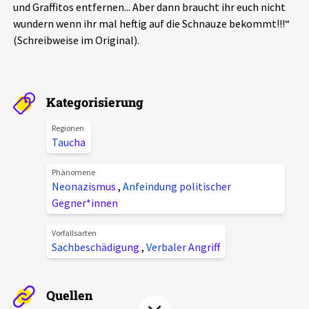
und Graffitos entfernen... Aber dann braucht ihr euch nicht
Aktuelles
wundern wenn ihr mal heftig auf die Schnauze bekommt!!!“
(Schreibweise im Original).
Alle Beiträge
Über uns
Veranstaltungen
Projektbeschreibung
Kategorisierung
Pressemitteilungen
Kontakt
Regionen
Podcasts
Taucha
Unterstützer_innen
Phänomene
Spenden
Neonazismus
,
Anfeindung politischer
Gegner*innen
chronik.LE in der Presse
Vorfallsarten
Sachbeschädigung
,
Verbaler Angriff
Quellen