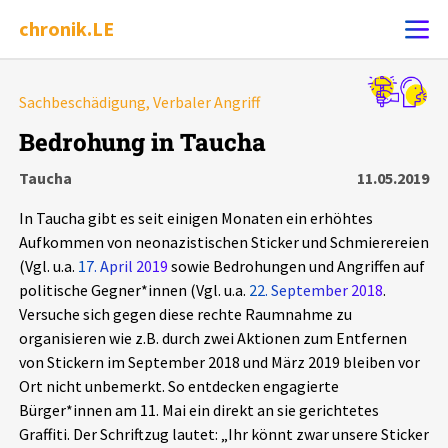
chronik.LE
Alle Ereignisse
Sachbeschädigung, Verbaler Angriff
Ereignis melden
7502
Ereignisse
Bedrohung in Taucha
Taucha
11.05.2019
Chronik
Ereignisse
Statistik
In Taucha gibt es seit einigen Monaten ein erhöhtes
Exportieren
?
Filter Erklärungen
Dossiers
Aufkommen von neonazistischen Sticker und Schmierereien
(Vgl. u.a.
17. April 2019
sowie Bedrohungen und Angriffen auf
politische Gegner*innen (Vgl. u.a.
22. September 2018
.
Leipziger Zustände
Versuche sich gegen diese rechte Raumnahme zu
organisieren wie z.B. durch zwei Aktionen zum Entfernen
Schlaglichter
von Stickern im September 2018 und März 2019 bleiben vor
Ort nicht unbemerkt. So entdecken engagierte
Phänomene
Bürger*innen am 11. Mai ein direkt an sie gerichtetes
Graffiti. Der Schriftzug lautet: „Ihr könnt zwar unsere Sticker