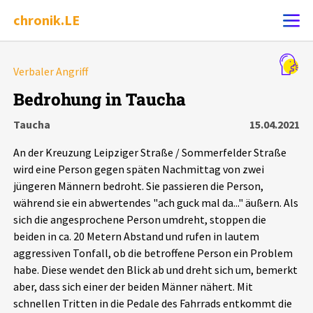
chronik.LE
Alle Ereignisse
Verbaler Angriff
Ereignis melden
7502
Ereignisse
Bedrohung in Taucha
Taucha
15.04.2021
Chronik
Ereignisse
Statistik
An der Kreuzung Leipziger Straße / Sommerfelder Straße
Exportieren
?
Filter Erklärungen
Dossiers
wird eine Person gegen späten Nachmittag von zwei
jüngeren Männern bedroht. Sie passieren die Person,
während sie ein abwertendes "ach guck mal da..." äußern. Als
Leipziger Zustände
sich die angesprochene Person umdreht, stoppen die
beiden in ca. 20 Metern Abstand und rufen in lautem
Schlaglichter
aggressiven Tonfall, ob die betroffene Person ein Problem
habe. Diese wendet den Blick ab und dreht sich um, bemerkt
Phänomene
aber, dass sich einer der beiden Männer nähert. Mit
schnellen Tritten in die Pedale des Fahrrads entkommt die