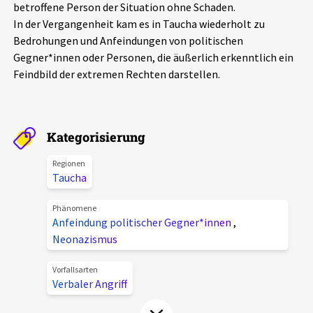
betroffene Person der Situation ohne Schaden.
Aktuelles
In der Vergangenheit kam es in Taucha wiederholt zu
Bedrohungen und Anfeindungen von politischen
Alle Beiträge
Gegner*innen oder Personen, die äußerlich erkenntlich ein
Über uns
Feindbild der extremen Rechten darstellen.
Veranstaltungen
Projektbeschreibung
Pressemitteilungen
Kontakt
Kategorisierung
Podcasts
Unterstützer_innen
Regionen
Taucha
Spenden
chronik.LE in der Presse
Phänomene
Anfeindung politischer Gegner*innen
,
Neonazismus
Vorfallsarten
Verbaler Angriff