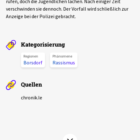
rufen, doch die Jugendlichen lachen. Nach einiger Zeit
Aktuelles
verschwinden sie dennoch. Der Vorfall wird schließlich zur
Anzeige bei der Polizei gebracht.
Alle Beiträge
Über uns
Veranstaltungen
Projektbeschreibung
Kategorisierung
Pressemitteilungen
Kontakt
Regionen
Phänomene
Podcasts
Borsdorf
Rassismus
Unterstützer_innen
Spenden
Quellen
chronik.LE in der Presse
chronik.le