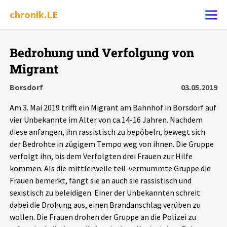
chronik.LE
Alle Ereignisse
Bedrohung und Verfolgung von
Ereignis melden
7502
Ereignisse
Migrant
Borsdorf
03.05.2019
Chronik
Ereignisse
Statistik
Am 3. Mai 2019 trifft ein Migrant am Bahnhof in Borsdorf auf
vier Unbekannte im Alter von ca.14-16 Jahren. Nachdem
Exportieren
?
Filter Erklärungen
Dossiers
diese anfangen, ihn rassistisch zu bepöbeln, bewegt sich
der Bedrohte in zügigem Tempo weg von ihnen. Die Gruppe
Leipziger Zustände
verfolgt ihn, bis dem Verfolgten drei Frauen zur Hilfe
kommen. Als die mittlerweile teil-vermummte Gruppe die
Schlaglichter
Frauen bemerkt, fängt sie an auch sie rassistisch und
sexistisch zu beleidigen. Einer der Unbekannten schreit
dabei die Drohung aus, einen Brandanschlag verüben zu
Phänomene
wollen. Die Frauen drohen der Gruppe an die Polizei zu