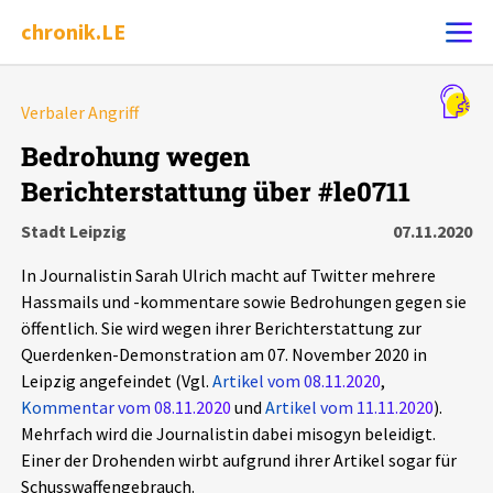
chronik.LE
Alle Ereignisse
Verbaler Angriff
Ereignis melden
7502
Ereignisse
Bedrohung wegen
Berichterstattung über #le0711
Chronik
Ereignisse
Statistik
Stadt Leipzig
07.11.2020
Exportieren
?
Filter Erklärungen
Dossiers
In Journalistin Sarah Ulrich macht auf Twitter mehrere
Hassmails und -kommentare sowie Bedrohungen gegen sie
Leipziger Zustände
öffentlich. Sie wird wegen ihrer Berichterstattung zur
Querdenken-Demonstration am 07. November 2020 in
Leipzig angefeindet (Vgl.
Artikel vom 08.11.2020
,
Schlaglichter
Kommentar vom 08.11.2020
und
Artikel vom 11.11.2020
).
Mehrfach wird die Journalistin dabei misogyn beleidigt.
Phänomene
Einer der Drohenden wirbt aufgrund ihrer Artikel sogar für
Schusswaffengebrauch.