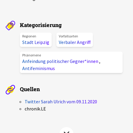
Aktuelles
Alle Beiträge
Kategorisierung
Über uns
Veranstaltungen
Regionen
Vorfallsarten
Projektbeschreibung
Stadt Leipzig
Verbaler Angriff
Pressemitteilungen
Kontakt
Phänomene
Podcasts
Anfeindung politischer Gegner*innen
,
Unterstützer_innen
Antifeminismus
Spenden
Quellen
chronik.LE in der Presse
Twitter Sarah Ulrich vom 09.11.2020
chronik.LE