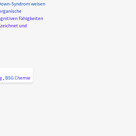
Down-Syndrom weisen
 organische
ognitiven Fähigkeiten
ezeichnet und
ig
,
BSG Chemie