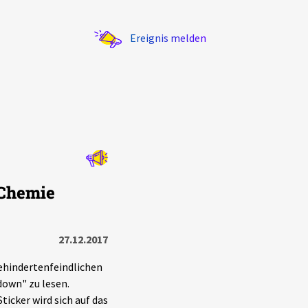
Ereignis melden
Statistik
 Chemie
Exportieren
?
Filter Erklärungen
27.12.2017
behindertenfeindlichen
 down" zu lesen.
icker wird sich auf das