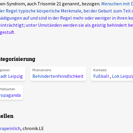
wn-Syndrom, auch Trisomie 21 genannt, bezogen.
Menschen mit 
der Regel typische körperliche Merkmale, bei der Geburt zum Teil
ädigungen auf und sind in der Regel mehr oder weniger in ihren k
inträchtigt; unter Umständen werden sie als geistig behindert b
gestuft.
tegorisierung
gionen
Phänomene
Kontexte
adt Leipzig
Behindertenfeindlichkeit
Fußball
,
Lok Leipz
rfallsarten
ropaganda
ellen
rapeinlich
, chronik.LE