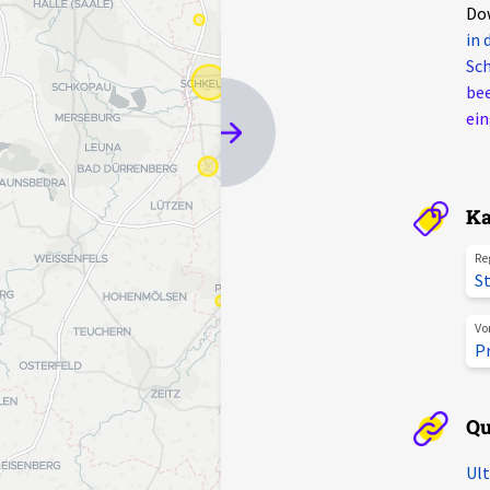
Do
in 
Sch
bee
ein
Ka
Re
St
Vo
P
Qu
Ult