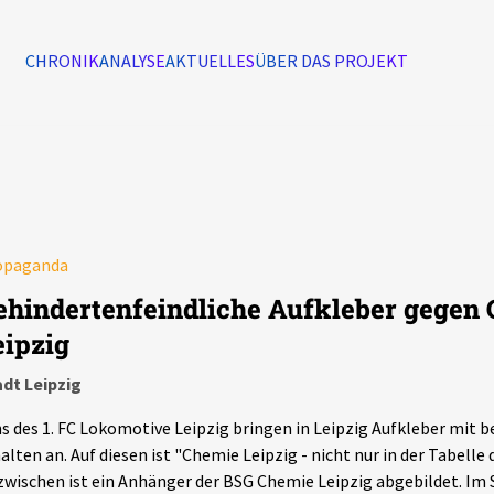
CHRONIK
ANALYSE
AKTUELLES
ÜBER DAS PROJEKT
Alle Ereignisse
7502
Ereignisse
Ereignisse
opaganda
ehindertenfeindliche Aufkleber gegen
eipzig
dt Leipzig
s des 1. FC Lokomotive Leipzig bringen in Leipzig Aufkleber mit 
alten an. Auf diesen ist "Chemie Leipzig - nicht nur in der Tabelle
wischen ist ein Anhänger der BSG Chemie Leipzig abgebildet. Im St