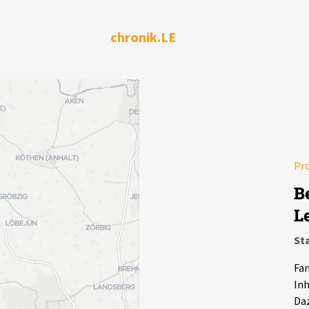
chronik.LE
Pr
B
L
Sta
Fan
Inh
Daz