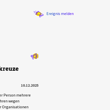
Ereignis melden
Statistik
nkreuze
Exportieren
?
Filter Erklärungen
10.12.2025
er Person mehrere
ahren wegen
r Organisationen