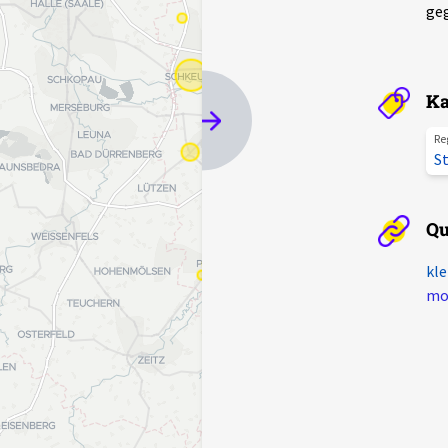
geg
Ka
Re
St
Qu
kle
mot