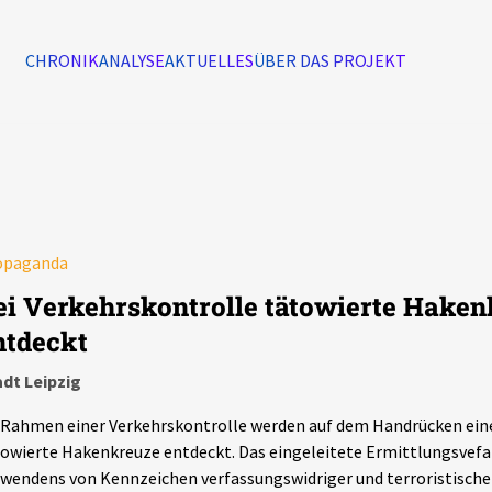
CHRONIK
ANALYSE
AKTUELLES
ÜBER DAS PROJEKT
Alle Ereignisse
7502
Ereignisse
opaganda
Ereignisse
ei Verkehrskontrolle tätowierte Hake
ntdeckt
dt Leipzig
Rahmen einer Verkehrskontrolle werden auf dem Handrücken ein
owierte Hakenkreuze entdeckt. Das eingeleitete Ermittlungsvef
wendens von Kennzeichen verfassungswidriger und terroristische