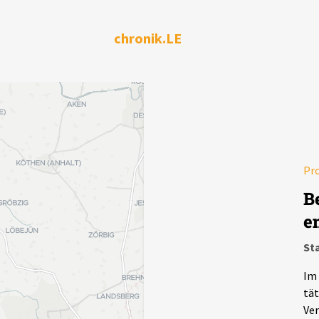
chronik.LE
Pr
B
e
Sta
Im 
tät
Ver