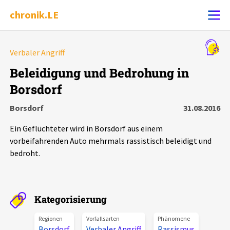
chronik.LE
Alle Ereignisse
Verbaler Angriff
Ereignis melden
7502
Ereignisse
Beleidigung und Bedrohung in
Borsdorf
Chronik
Ereignisse
Statistik
Borsdorf
31.08.2016
Exportieren
?
Filter Erklärungen
Dossiers
Ein Geflüchteter wird in Borsdorf aus einem
vorbeifahrenden Auto mehrmals rassistisch beleidigt und
Leipziger Zustände
bedroht.
Schlaglichter
Kategorisierung
Phänomene
Regionen
Vorfallsarten
Phänomene
Borsdorf
Verbaler Angriff
Rassismus