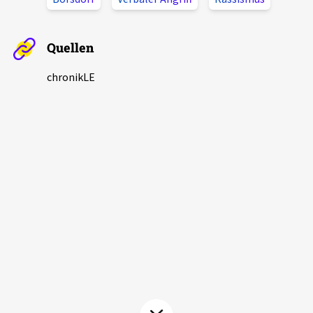
Aktuelles
Quellen
Alle Beiträge
Über uns
chronikLE
Veranstaltungen
Projektbeschreibung
Pressemitteilungen
Kontakt
Podcasts
Unterstützer_innen
Spenden
chronik.LE in der Presse