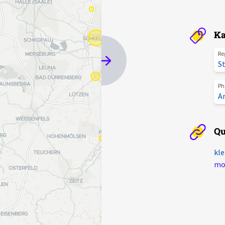
Ka
Re
St
Ph
A
Qu
kle
mot