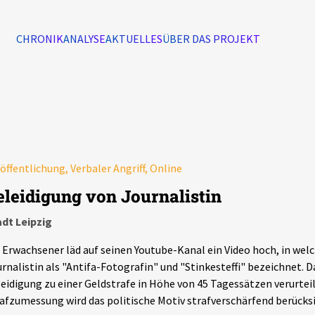
CHRONIK
ANALYSE
AKTUELLES
ÜBER DAS PROJEKT
Alle Ereignisse
7502
Ereignisse
öffentlichung, Verbaler Angriff, Online
Ereignisse
eleidigung von Journalistin
dt Leipzig
 Erwachsener läd auf seinen Youtube-Kanal ein Video hoch, in wel
rnalistin als "Antifa-Fotografin" und "Stinkesteffi" bezeichnet. D
eidigung zu einer Geldstrafe in Höhe von 45 Tagessätzen verurteilt
afzumessung wird das politische Motiv strafverschärfend berücksi