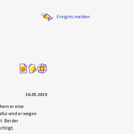
Ereignis melden
Statistik
Exportieren
?
Filter Erklärungen
16.05.2019
chem er eine
afür wird er wegen
. Bei der
chtigt.