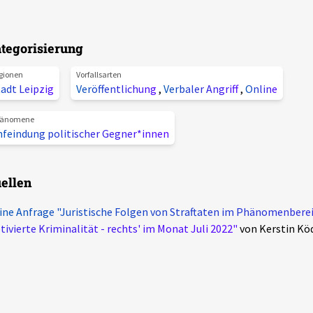
tegorisierung
gionen
Vorfallsarten
adt Leipzig
Veröffentlichung
,
Verbaler Angriff
,
Online
änomene
nfeindung politischer Gegner*innen
ellen
ine Anfrage "Juristische Folgen von Straftaten im Phänomenberei
ivierte Kriminalität - rechts' im Monat Juli 2022"
von Kerstin Ködi