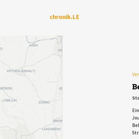
chronik.LE
Ver
B
Sta
Ein
Jou
Bel
Str