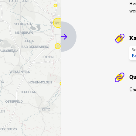
Hei
wer
Ka
Re
B
Qu
Üb