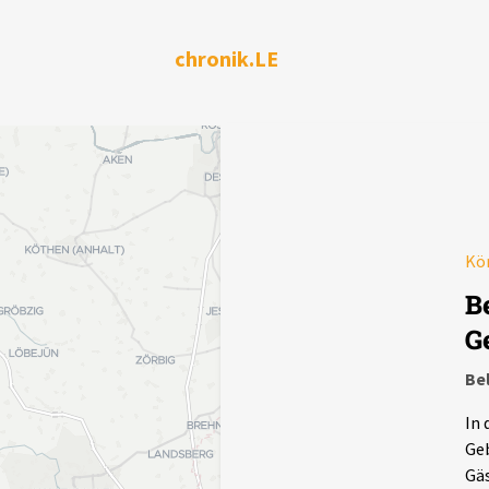
chronik.LE
Kör
B
G
Be
In 
Geb
Gäs