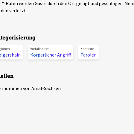
l"-Rufen werden Gäste durch den Ort gejagt und geschlagen. Meh
den verletzt.
tegorisierung
gionen
Vorfallsarten
Kontexte
elgershain
Körperlicher Angriff
Parolen
ellen
ernommen von Amal-Sachsen