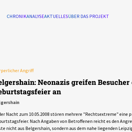
CHRONIK
ANALYSE
AKTUELLES
ÜBER DAS PROJEKT
Alle Ereignisse
7502
Ereignisse
perlicher Angriff
Ereignisse
elgershain: Neonazis greifen Besucher 
eburtstagsfeier an
lgershain
der Nacht zum 10.05.2008 stören mehrere "Rechtsextreme" eine p
urtstagsfeier. Nach Angaben von Betroffenen reicht es den Angrei
te nicht aus Belgershain, sondern aus dem nahe liegenden Leipz