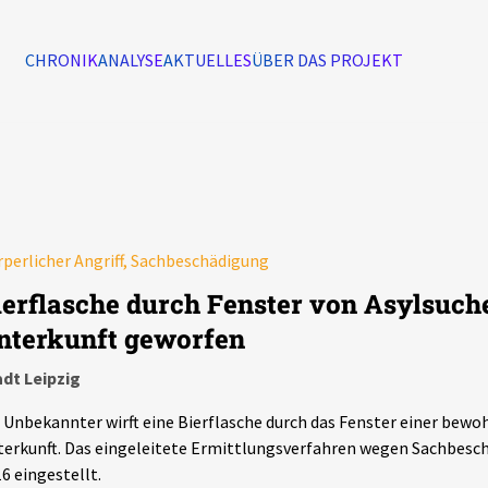
CHRONIK
ANALYSE
AKTUELLES
ÜBER DAS PROJEKT
Alle Ereignisse
7502
Ereignisse
perlicher Angriff, Sachbeschädigung
Ereignisse
ierflasche durch Fenster von Asylsuch
nterkunft geworfen
dt Leipzig
 Unbekannter wirft eine Bierflasche durch das Fenster einer bew
erkunft. Das eingeleitete Ermittlungsverfahren wegen Sachbesch
6 eingestellt.