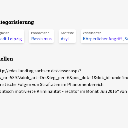
tegorisierung
gionen
Phänomene
Kontexte
Vorfallsarten
adt Leipzig
Rassismus
Asyl
Körperlicher Angriff
,
S
ellen
tp://edas.landtag.sachsen.de/viewer.aspx?
k_nr=5897&dok_art=Drs&leg_per=6&pos_dok=1&dok_id=undefined
ristische Folgen von Straftaten im Phänomenbereich
olitisch motivierte Kriminalität - rechts" im Monat Juli 2016" von