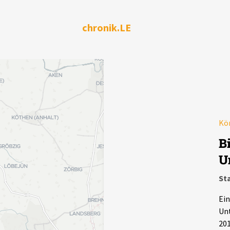
chronik.LE
Kör
B
U
Sta
Ein
Unt
201