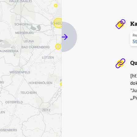
Ka
Re
St
Qu
[ht
do
"Ju
,,P