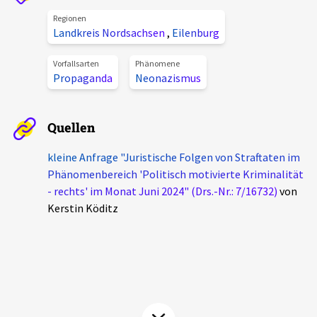
Aktuelles
Regionen
Landkreis Nordsachsen
,
Eilenburg
Alle Beiträge
Über uns
Vorfallsarten
Phänomene
Propaganda
Neonazismus
Veranstaltungen
Projektbeschreibung
Pressemitteilungen
Quellen
Kontakt
Podcasts
Unterstützer_innen
kleine Anfrage "Juristische Folgen von Straftaten im
Phänomenbereich 'Politisch motivierte Kriminalität
Spenden
- rechts' im Monat Juni 2024" (Drs.-Nr.: 7/16732)
von
Kerstin Köditz
chronik.LE in der Presse