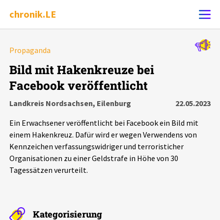
chronik.LE
Alle Ereignisse
Propaganda
Ereignis melden
7502
Ereignisse
Bild mit Hakenkreuze bei
Facebook veröffentlicht
Chronik
Ereignisse
Statistik
Landkreis Nordsachsen, Eilenburg
22.05.2023
Exportieren
?
Filter Erklärungen
Dossiers
Ein Erwachsener veröffentlicht bei Facebook ein Bild mit
einem Hakenkreuz. Dafür wird er wegen Verwendens von
Leipziger Zustände
Kennzeichen verfassungswidriger und terroristicher
Organisationen zu einer Geldstrafe in Höhe von 30
Tagessätzen verurteilt.
Schlaglichter
Phänomene
Kategorisierung