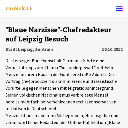
chronik.LE
Alle Ereignisse
"Blaue Narzisse"-Chefredakteur
Ereignis melden
7502
Ereignisse
auf Leipzig Besuch
Stadt Leipzig, Zentrum
16.10.2012
Chronik
Ereignisse
Statistik
Die Leipziger Burschenschaft Germania führte eine
Veranstaltung zum Thema "Ausländergewalt" mit Felix
Exportieren
?
Filter Erklärungen
Dossiers
Menzel in ihrem Haus in der Gohliser Straße 2 durch. Der
Vortrag (re-)produziert diskriminierende und rassistische
Leipziger Zustände
Vorurteile gegen Menschen mit Migrationshintergrund.
Seinen völkischen Nationalismus verbreitete Menzel
Schlaglichter
bereits mehrfach bei verschiedenen rechtskonservativen
Initiativen in Deutschland.
Menzel ist unter anderem Mitbegründer, Herausgeber und
Phänomene
verantwortlicher Redakteur der Online-Publikation „Blaue