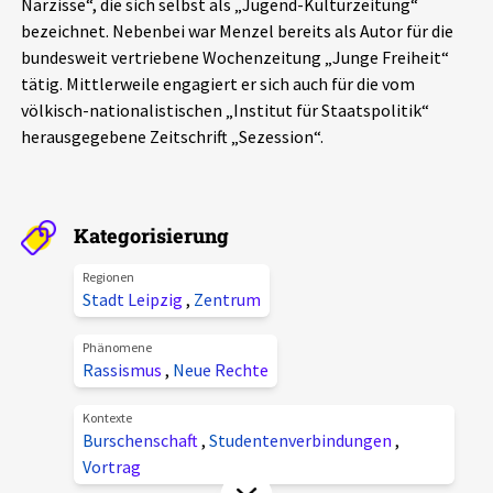
Narzisse“, die sich selbst als „Jugend-Kulturzeitung“
Aktuelles
bezeichnet. Nebenbei war Menzel bereits als Autor für die
bundesweit vertriebene Wochenzeitung „Junge Freiheit“
Alle Beiträge
tätig. Mittlerweile engagiert er sich auch für die vom
Über uns
völkisch-nationalistischen „Institut für Staatspolitik“
Veranstaltungen
herausgegebene Zeitschrift „Sezession“.
Projektbeschreibung
Pressemitteilungen
Kontakt
Podcasts
Kategorisierung
Unterstützer_innen
Regionen
Spenden
Stadt Leipzig
,
Zentrum
chronik.LE in der Presse
Phänomene
Rassismus
,
Neue Rechte
Kontexte
Burschenschaft
,
Studentenverbindungen
,
Vortrag