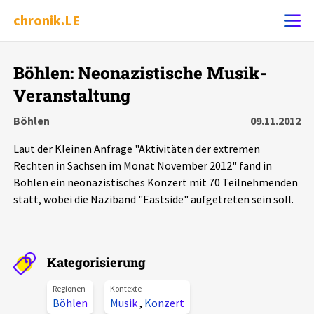
chronik.LE
Alle Ereignisse
Böhlen: Neonazistische Musik-
Ereignis melden
7502
Ereignisse
Veranstaltung
Böhlen
09.11.2012
Chronik
Ereignisse
Statistik
Laut der Kleinen Anfrage "Aktivitäten der extremen
Rechten in Sachsen im Monat November 2012" fand in
Exportieren
?
Filter Erklärungen
Dossiers
Böhlen ein neonazistisches Konzert mit 70 Teilnehmenden
statt, wobei die Naziband "Eastside" aufgetreten sein soll.
Leipziger Zustände
Schlaglichter
Kategorisierung
Phänomene
Regionen
Kontexte
Böhlen
Musik
,
Konzert