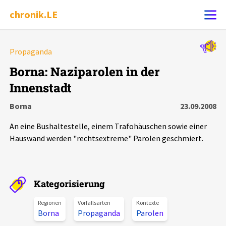
chronik.LE
Alle Ereignisse
Propaganda
Ereignis melden
7502
Ereignisse
Borna: Naziparolen in der
Innenstadt
Chronik
Ereignisse
Statistik
Borna
23.09.2008
Exportieren
?
Filter Erklärungen
Dossiers
An eine Bushaltestelle, einem Trafohäuschen sowie einer
Hauswand werden "rechtsextreme" Parolen geschmiert.
Leipziger Zustände
Schlaglichter
Kategorisierung
Regionen
Vorfallsarten
Kontexte
Phänomene
Borna
Propaganda
Parolen