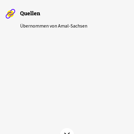
Aktuelles
Quellen
Alle Beiträge
Übernommen von Amal-Sachsen
Über uns
Veranstaltungen
Projektbeschreibung
Pressemitteilungen
Kontakt
Podcasts
Unterstützer_innen
Spenden
chronik.LE in der Presse