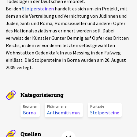
Todeslagern der Deutschen ermordet.
Aktuelles
Bei den
Stolpersteinen
handelt es sich um ein Projekt, mit
dem an die Vertreibung und Vernichtung von Jüdinnen und
Alle Beiträge
Juden, Sinti und Roma, Homosexueller und anderer Opfer
Über uns
des Nationalsozialismus erinnert werden soll. Dabei
Veranstaltungen
verweist der Künstler Gunter Demnig auf Opfer des Dritten
Projektbeschreibung
Reichs, in dem er vor deren letzten selbstgewählten
Pressemitteilungen
Wohnstätten Gedenktafeln aus Messing in den Fußweg
Kontakt
Podcasts
einlässt. Die Stolpersteine in Borna wurden am 20. August
Unterstützer_innen
2009 verlegt.
Spenden
chronik.LE in der Presse
Kategorisierung
Regionen
Phänomene
Kontexte
Borna
Antisemitismus
Stolpersteine
Quellen