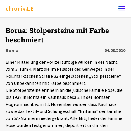
chronik.LE
Alle Ereignisse
Borna: Stolpersteine mit Farbe
Ereignis melden
7502
Ereignisse
beschmiert
Borna
04.03.2010
Chronik
Ereignisse
Statistik
Einer Mitteilung der Polizei zufolge wurden in der Nacht
vom 3. zum 4. März die im Pflaster des Gehweges in der
Exportieren
?
Filter Erklärungen
Dossiers
Roßmarktschen Straße 32 eingelassenen „Stolpersteine“
von Unbekannten mit Farbe beschmiert.
Leipziger Zustände
Die Stolpersteine erinnern an die jüdische Familie Rose, die
bis 1938 in Borna ein Kaufhaus besaß. In der Bornaer
Schlaglichter
Pogromnacht vom 11. November wurden dass Kaufhaus
sowie das Textil- und Schuhgeschäft "Britania" der Familie
von SA-Männern niedergebrant. Alle Mitglieder der Familie
Phänomene
Rose wurden festgenommen, deportiert und in den