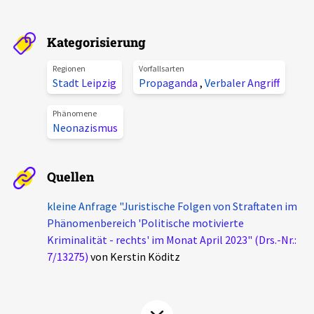
Aktuelles
Kategorisierung
Alle Beiträge
Über uns
Regionen
Vorfallsarten
Veranstaltungen
Stadt Leipzig
Propaganda
,
Verbaler Angriff
Projektbeschreibung
Pressemitteilungen
Phänomene
Kontakt
Neonazismus
Podcasts
Unterstützer_innen
Quellen
Spenden
kleine Anfrage "Juristische Folgen von Straftaten im
chronik.LE in der Presse
Phänomenbereich 'Politische motivierte
Kriminalität - rechts' im Monat April 2023" (Drs.-Nr.:
7/13275)
von Kerstin Köditz