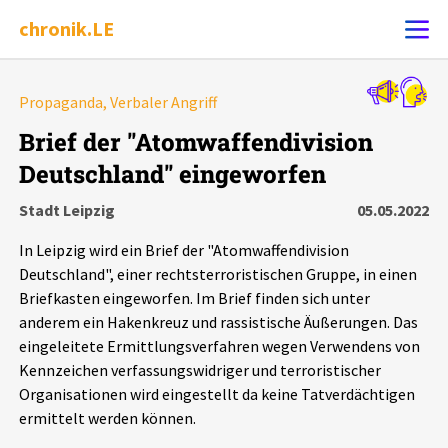
chronik.LE
Alle Ereignisse
Propaganda, Verbaler Angriff
Ereignis melden
7502
Ereignisse
Brief der "Atomwaffendivision
Deutschland" eingeworfen
Chronik
Ereignisse
Statistik
Stadt Leipzig
05.05.2022
Exportieren
?
Filter Erklärungen
Dossiers
In Leipzig wird ein Brief der "Atomwaffendivision
Deutschland", einer rechtsterroristischen Gruppe, in einen
Leipziger Zustände
Briefkasten eingeworfen. Im Brief finden sich unter
anderem ein Hakenkreuz und rassistische Äußerungen. Das
eingeleitete Ermittlungsverfahren wegen Verwendens von
Schlaglichter
Kennzeichen verfassungswidriger und terroristischer
Organisationen wird eingestellt da keine Tatverdächtigen
Phänomene
ermittelt werden können.