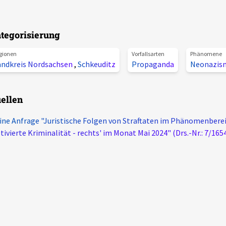
tegorisierung
gionen
Vorfallsarten
Phänomene
andkreis Nordsachsen
,
Schkeuditz
Propaganda
Neonazis
ellen
ine Anfrage "Juristische Folgen von Straftaten im Phänomenberei
ivierte Kriminalität - rechts' im Monat Mai 2024" (Drs.-Nr.: 7/165