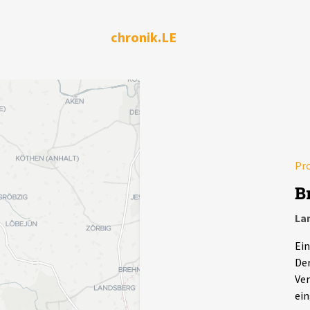
chronik.LE
Pr
B
La
Ein
Der
Ver
ein