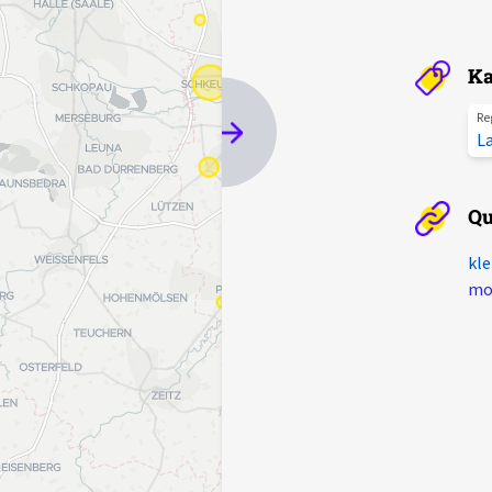
Ka
Re
L
Qu
kle
mot