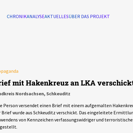
CHRONIK
ANALYSE
AKTUELLES
ÜBER DAS PROJEKT
Alle Ereignisse
7502
Ereignisse
opaganda
Ereignisse
rief mit Hakenkreuz an LKA verschick
ndkreis Nordsachsen, Schkeuditz
e Person versendet einen Brief mit einem aufgemalten Hakenkreu
 Brief wurde aus Schkeuditz verschickt. Das eingeleitete Ermitt
wendens von Kennzeichen verfassungswidriger und terroristische
gestellt.