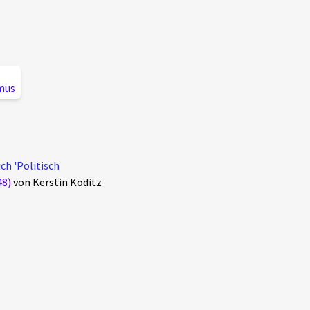
mus
ch 'Politisch
48)
von Kerstin Köditz