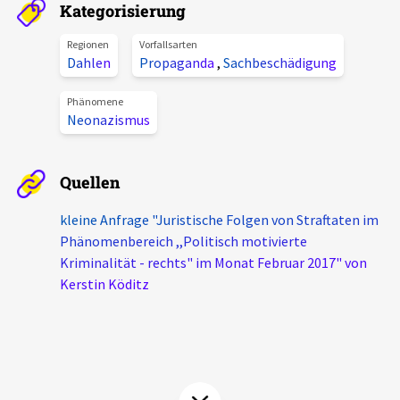
Kategorisierung
Aktuelles
Regionen
Vorfallsarten
Dahlen
Propaganda
,
Sachbeschädigung
Alle Beiträge
Über uns
Veranstaltungen
Phänomene
Neonazismus
Projektbeschreibung
Pressemitteilungen
Kontakt
Podcasts
Quellen
Unterstützer_innen
kleine Anfrage "Juristische Folgen von Straftaten im
Spenden
Phänomenbereich ,,Politisch motivierte
Kriminalität - rechts" im Monat Februar 2017" von
chronik.LE in der Presse
Kerstin Köditz