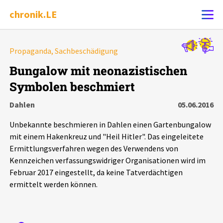
chronik.LE
Alle Ereignisse
Propaganda, Sachbeschädigung
Ereignis melden
7502
Ereignisse
Bungalow mit neonazistischen
Symbolen beschmiert
Chronik
Ereignisse
Statistik
Dahlen
05.06.2016
Exportieren
?
Filter Erklärungen
Dossiers
Unbekannte beschmieren in Dahlen einen Gartenbungalow
mit einem Hakenkreuz und "Heil Hitler". Das eingeleitete
Leipziger Zustände
Ermittlungsverfahren wegen des Verwendens von
Kennzeichen verfassungswidriger Organisationen wird im
Februar 2017 eingestellt, da keine Tatverdächtigen
Schlaglichter
ermittelt werden können.
Phänomene