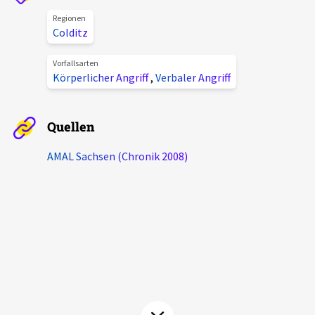
Aktuelles
Regionen
Colditz
Alle Beiträge
Über uns
Vorfallsarten
Körperlicher Angriff
,
Verbaler Angriff
Veranstaltungen
Projektbeschreibung
Pressemitteilungen
Quellen
Kontakt
Podcasts
Unterstützer_innen
AMAL Sachsen (Chronik 2008)
Spenden
chronik.LE in der Presse