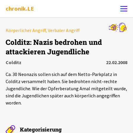
chronik.LE
Alle Ereignisse
Körperlicher Angriff, Verbaler Angriff
Ereignis melden
7502
Ereignisse
Colditz: Nazis bedrohen und
attackieren Jugendliche
Chronik
Ereignisse
Statistik
Colditz
22.02.2008
Exportieren
?
Filter Erklärungen
Dossiers
Ca. 30 Neonazis sollen sich auf dem Netto-Parkplatz in
Colditz versammelt haben. Sie bedrohten nicht-rechte
Leipziger Zustände
Jugendliche. Wie der Opferberatung Amal mitgeteilt wurde,
sind die Jugendlichen später auch körperlich angegriffen
worden.
Schlaglichter
Phänomene
Kategorisierung