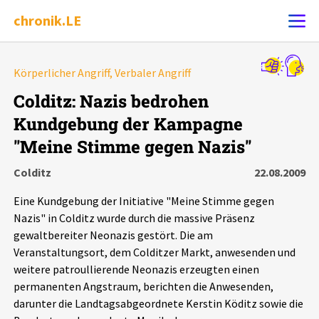
chronik.LE
Alle Ereignisse
Körperlicher Angriff, Verbaler Angriff
Ereignis melden
7502
Ereignisse
Colditz: Nazis bedrohen
Kundgebung der Kampagne
Chronik
Ereignisse
Statistik
"Meine Stimme gegen Nazis"
Exportieren
?
Filter Erklärungen
Dossiers
Colditz
22.08.2009
Eine Kundgebung der Initiative "Meine Stimme gegen
Leipziger Zustände
Nazis" in Colditz wurde durch die massive Präsenz
gewaltbereiter Neonazis gestört. Die am
Schlaglichter
Veranstaltungsort, dem Colditzer Markt, anwesenden und
weitere patroullierende Neonazis erzeugten einen
permanenten Angstraum, berichten die Anwesenden,
Phänomene
darunter die Landtagsabgeordnete Kerstin Köditz sowie die