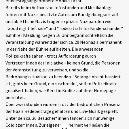
Bundestagsabgeordnete Monika Lazar.
Aktuelles
Bereits beim Aufbau von Infoständen und Musikanlage
fuhren mit Nazis besetzte Autos am Kundgebungsort auf
und ab. Etliche Nazis trugen explizite Naziparolen wie
Alle Beiträge
Über uns
"Good night left side" und "Todesstrafe für Kinderschänder"
Veranstaltungen
auf ihrer Kleidung. Gegen 16 Uhr begann schließlich die
Projektbeschreibung
Veranstaltung während der sich ca. 20 Neonazis permanent
Pressemitteilungen
in der Nähe der Bühne aufhielten. Die anwesenden
Kontakt
Polizeikräfte sahen - trotz Aufforderung durch
Podcasts
Vertreter*innen der Initiative - keinen Grund, die Personen
Unterstützer_innen
der Veranstaltung zu verweisen, und so die
Spenden
Bedrohungssituation zu beenden. “Solange nischt bassiert
ist, gibts keen Grund, einzuschreidn”, sollen Polizeikräfte
chronik.LE in der Presse
geäußert haben, wie Kerstin Köditz auf ihrer Homepage
berichtet.
Über zwei Stunden wurden trotz der bedrohlichen Präsenz
der Nazis Redebeiträge gehalten und Live-Musik gespielt.
Unter den ca. 30 Besucher*innen fanden sich nur wenige
Colditzer*innen. Zur eigenen Sicherheit verließen die