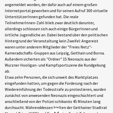
angemeldet worden, der dafür auch auf einem großen
Aktuelles
Internetportal geworben und für seinen Aufruf 300 virtuelle
UnterstützerInnen gefunden hat. Die reale
Alle Beiträge
Über uns
TeilnehmerInnen-Zahl blieb zwar deutlich darunter,
allerdings schlossen sich auch einige BürgerInnen und
Veranstaltungen
örtliche Jugendliche an. Dabei bestand über den politischen
Projektbeschreibung
Pressemitteilungen
Hintergrund der Veranstaltung kein Zweifel: Angereist
Kontakt
waren unter anderem Mitglieder der "Freies Netz"-
Podcasts
Kameradschafts-Gruppen aus Leipzig, Geithain und Borna.
Unterstützer_innen
Außerdem sicherten als "Ordner" 15 Neonazis aus der
Wurzner Hooligan- und Kampfsportszene die Kundgebung
Spenden
ab.
chronik.LE in der Presse
Etwa zehn Personen, die sich unweit des Marktplatzes
eingefunden hatten, um gegen die Forderung nach der
Wiedereinführung der Todesstrafe zu protestieren, wurden
zunächst von anwesenden Neonazis eingeschüchtert und
anschließend von der Polizei schikanös 45 Minuten lang
durchsucht. Währenddessen hielten der Geithainer Stadtrat