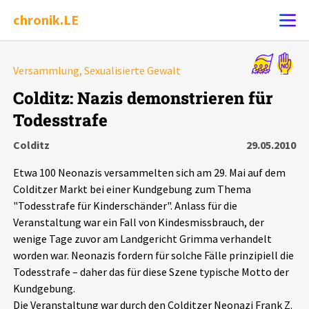
chronik.LE
Alle Ereignisse
Versammlung, Sexualisierte Gewalt
Ereignis melden
7502
Ereignisse
Colditz: Nazis demonstrieren für
Todesstrafe
Chronik
Ereignisse
Statistik
Colditz
29.05.2010
Exportieren
?
Filter Erklärungen
Dossiers
Etwa 100 Neonazis versammelten sich am 29. Mai auf dem
Colditzer Markt bei einer Kundgebung zum Thema
Leipziger Zustände
"Todesstrafe für Kinderschänder". Anlass für die
Veranstaltung war ein Fall von Kindesmissbrauch, der
wenige Tage zuvor am Landgericht Grimma verhandelt
Schlaglichter
worden war. Neonazis fordern für solche Fälle prinzipiell die
Todesstrafe – daher das für diese Szene typische Motto der
Phänomene
Kundgebung.
Die Veranstaltung war durch den Colditzer Neonazi Frank Z.