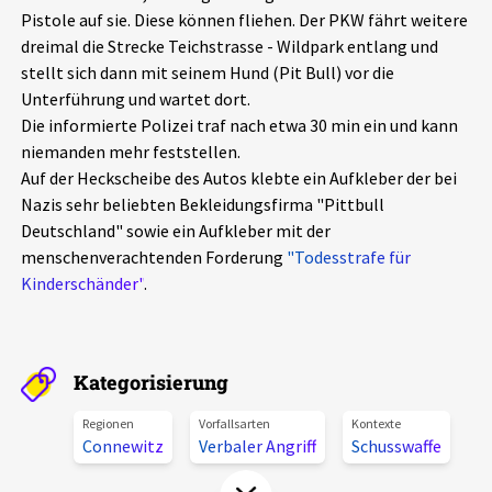
Pistole auf sie. Diese können fliehen. Der PKW fährt weitere
Aktuelles
dreimal die Strecke Teichstrasse - Wildpark entlang und
stellt sich dann mit seinem Hund (Pit Bull) vor die
Alle Beiträge
Über uns
Unterführung und wartet dort.
Die informierte Polizei traf nach etwa 30 min ein und kann
Veranstaltungen
niemanden mehr feststellen.
Projektbeschreibung
Pressemitteilungen
Auf der Heckscheibe des Autos klebte ein Aufkleber der bei
Kontakt
Nazis sehr beliebten Bekleidungsfirma "Pittbull
Podcasts
Deutschland" sowie ein Aufkleber mit der
Unterstützer_innen
menschenverachtenden Forderung
"Todesstrafe für
Kinderschänder"
.
Spenden
chronik.LE in der Presse
Kategorisierung
Regionen
Vorfallsarten
Kontexte
Connewitz
Verbaler Angriff
Schusswaffe