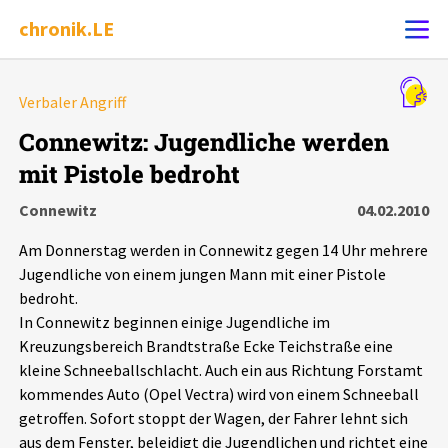
chronik.LE
Alle Ereignisse
Verbaler Angriff
Ereignis melden
7502
Ereignisse
Connewitz: Jugendliche werden
mit Pistole bedroht
Chronik
Ereignisse
Statistik
Connewitz
04.02.2010
Exportieren
?
Filter Erklärungen
Dossiers
Am Donnerstag werden in Connewitz gegen 14 Uhr mehrere
Jugendliche von einem jungen Mann mit einer Pistole
Leipziger Zustände
bedroht.
In Connewitz beginnen einige Jugendliche im
Kreuzungsbereich Brandtstraße Ecke Teichstraße eine
Schlaglichter
kleine Schneeballschlacht. Auch ein aus Richtung Forstamt
kommendes Auto (Opel Vectra) wird von einem Schneeball
Phänomene
getroffen. Sofort stoppt der Wagen, der Fahrer lehnt sich
aus dem Fenster, beleidigt die Jugendlichen und richtet eine