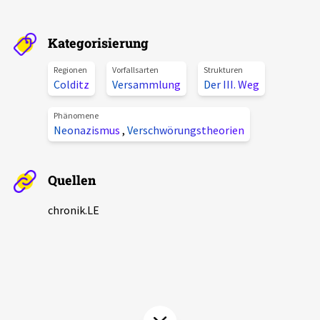
Aktuelles
Kategorisierung
Alle Beiträge
Über uns
Regionen
Vorfallsarten
Strukturen
Veranstaltungen
Colditz
Versammlung
Der III. Weg
Projektbeschreibung
Pressemitteilungen
Phänomene
Kontakt
Neonazismus
,
Verschwörungstheorien
Podcasts
Unterstützer_innen
Quellen
Spenden
chronik.LE
chronik.LE in der Presse