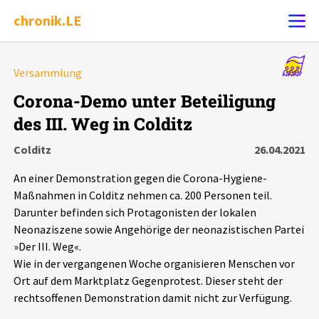
chronik.LE
Alle Ereignisse
Versammlung
Ereignis melden
7502
Ereignisse
Corona-Demo unter Beteiligung
des III. Weg in Colditz
Chronik
Ereignisse
Statistik
Colditz
26.04.2021
Exportieren
?
Filter Erklärungen
Dossiers
An einer Demonstration gegen die Corona-Hygiene-
Maßnahmen in Colditz nehmen ca. 200 Personen teil.
Leipziger Zustände
Darunter befinden sich Protagonisten der lokalen
Neonaziszene sowie Angehörige der neonazistischen Partei
»Der III. Weg«.
Schlaglichter
Wie in der vergangenen Woche organisieren Menschen vor
Ort auf dem Marktplatz Gegenprotest. Dieser steht der
Phänomene
rechtsoffenen Demonstration damit nicht zur Verfügung.