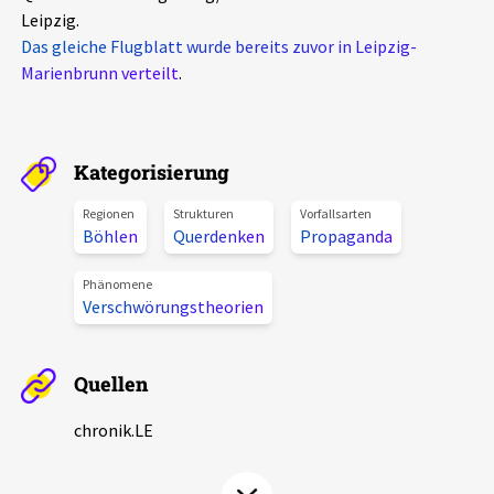
Leipzig.
Aktuelles
Das gleiche Flugblatt wurde bereits zuvor in Leipzig-
Marienbrunn verteilt
.
Alle Beiträge
Über uns
Veranstaltungen
Projektbeschreibung
Pressemitteilungen
Kategorisierung
Kontakt
Podcasts
Regionen
Strukturen
Vorfallsarten
Böhlen
Querdenken
Propaganda
Unterstützer_innen
Spenden
Phänomene
Verschwörungstheorien
chronik.LE in der Presse
Quellen
chronik.LE