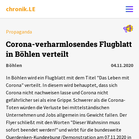
chronik.LE
Alle Ereignisse
Propaganda
Ereignis melden
7502
Ereignisse
Corona-verharmlosendes Flugblatt
in Böhlen verteilt
Chronik
Ereignisse
Statistik
Böhlen
04.11.2020
Exportieren
?
Filter Erklärungen
Dossiers
In Böhlen wird ein Flugblatt mit dem Titel "Das Leben mit
Corona" verteilt. In diesem wird behauptet, dass sich
Leipziger Zustände
Corona nicht nachweisen lasse und Corona nicht
gefährlicher sei als eine Grippe. Schwerer als die Corona-
Toten würden die Verluste bei mittelständischen
Schlaglichter
Unternehmen und Jobs allgemein ins Gewicht fallen. Der
Flyer schließt mit den Worten "Dieser Wahnsinn muss
Phänomene
sofort beendet werden!" und wirbt für die bundesweite
Querdenken-Kundgebung/Demonstration am 07.11.2020 in