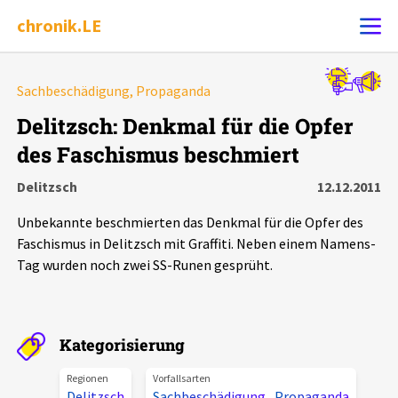
chronik.LE
Alle Ereignisse
Sachbeschädigung, Propaganda
Ereignis melden
7502
Ereignisse
Delitzsch: Denkmal für die Opfer
des Faschismus beschmiert
Chronik
Ereignisse
Statistik
Delitzsch
12.12.2011
Exportieren
?
Filter Erklärungen
Dossiers
Unbekannte beschmierten das Denkmal für die Opfer des
Faschismus in Delitzsch mit Graffiti. Neben einem Namens-
Leipziger Zustände
Tag wurden noch zwei SS-Runen gesprüht.
Schlaglichter
Kategorisierung
Phänomene
Regionen
Vorfallsarten
Delitzsch
Sachbeschädigung
,
Propaganda