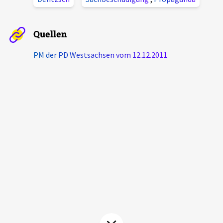
Aktuelles
Quellen
Alle Beiträge
Über uns
PM der PD Westsachsen vom 12.12.2011
Veranstaltungen
Projektbeschreibung
Pressemitteilungen
Kontakt
Podcasts
Unterstützer_innen
Spenden
chronik.LE in der Presse