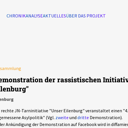
CHRONIK
ANALYSE
AKTUELLES
ÜBER DAS PROJEKT
Alle Ereignisse
7502
Ereignisse
rsammlung
Ereignisse
emonstration der rassistischen Initiati
ilenburg"
lenburg
 rechte JN-Tarninitiative "Unser Eilenburg" veranstaltet einen "4
emessene Asylpolitik" (Vgl.
zweite
und
dritte
Demonstration).
der Ankündigung der Demonstration auf Facebook wird in diffamie