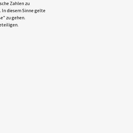
lsche Zahlen zu
 In diesem Sinne gelte
ße" zu gehen.
teiligen.