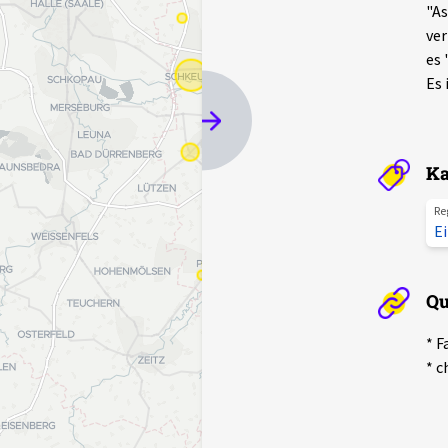
"As
ver
es 
Es 
Ka
Re
E
Qu
* F
* c