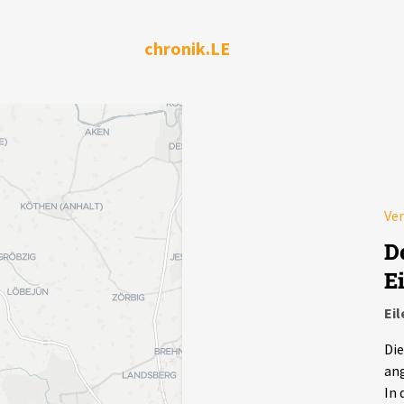
chronik.LE
Ve
D
E
Ei
Die
ang
In 