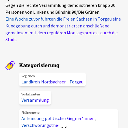
Gegen die rechte Versammlung demonstrieren knapp 20
Aktuelles
Personen von Linken und Bündnis 90/Die Grünen.
Eine Woche zuvor führten die Freien Sachsen in Torgau eine
Alle Beiträge
Über uns
Kundgebung durch und demonstrierten anschließend
gemeinsam mit dem regulären Montagsprotest durch die
Veranstaltungen
Stadt.
Projektbeschreibung
Pressemitteilungen
Kontakt
Podcasts
Unterstützer_innen
Kategorisierung
Spenden
Regionen
Landkreis Nordsachsen
,
Torgau
chronik.LE in der Presse
Vorfallsarten
Versammlung
Phänomene
Anfeindung politischer Gegner*innen
,
Verschwörungstheorien