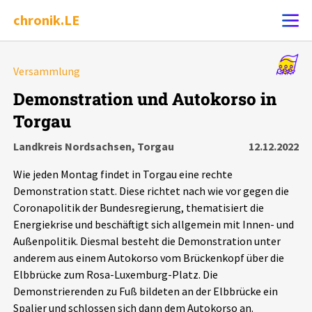
chronik.LE
Alle Ereignisse
Versammlung
Ereignis melden
7502
Ereignisse
Demonstration und Autokorso in
Torgau
Chronik
Ereignisse
Statistik
Landkreis Nordsachsen, Torgau
12.12.2022
Exportieren
?
Filter Erklärungen
Dossiers
Wie jeden Montag findet in Torgau eine rechte
Demonstration statt. Diese richtet nach wie vor gegen die
Leipziger Zustände
Coronapolitik der Bundesregierung, thematisiert die
Energiekrise und beschäftigt sich allgemein mit Innen- und
Außenpolitik. Diesmal besteht die Demonstration unter
Schlaglichter
anderem aus einem Autokorso vom Brückenkopf über die
Elbbrücke zum Rosa-Luxemburg-Platz. Die
Phänomene
Demonstrierenden zu Fuß bildeten an der Elbbrücke ein
Spalier und schlossen sich dann dem Autokorso an.