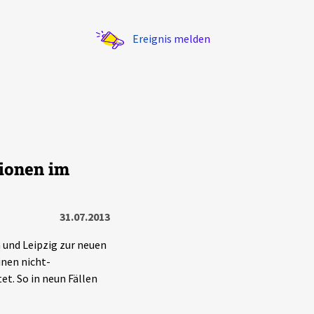
Ereignis melden
ionen im
Statistik
Exportieren
?
Filter Erklärungen
31.07.2013
und Leipzig zur neuen
inen nicht-
t. So in neun Fällen