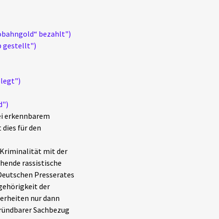
tobahngold“ bezahlt")
 gestellt")
legt")
d")
lei erkennbarem
dies für den
Kriminalität mit der
hende rassistische
 Deutschen Presserates
gehörigkeit der
derheiten nur dann
gründbarer Sachbezug