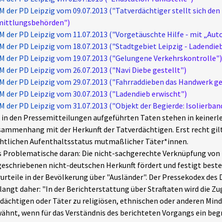
M der PD Leipzig vom 09.07.2013 ("Tatverdächtiger stellt sich den
mittlungsbehörden")
M der PD Leipzig vom 11.07.2013 ("Vorgetäuschte Hilfe - mit „Au
M der PD Leipzig vom 18.07.2013 ("Stadtgebiet Leipzig - Ladendieb
M der PD Leipzig vom 19.07.2013 ("Gelungene Verkehrskontrolle")
M der PD Leipzig vom 26.07.2013 ("Navi Diebe gestellt")
M der PD Leipzig vom 29.07.2013 ("Fahrraddieben das Handwerk ge
M der PD Leipzig vom 30.07.2013 ("Ladendieb erwischt")
M der PD Leipzig vom 31.07.2013 ("Objekt der Begierde: Isolierban
 in den Pressemitteilungen aufgeführten Taten stehen in keiner
ammenhang mit der Herkunft der Tatverdächtigen. Erst recht gilt 
htlichen Aufenthaltsstatus mutmaßlicher Täter*innen.
 Problematische daran: Die nicht-sachgerechte Verknüpfung von 
eschriebenen nicht-deutschen Herkunft fördert und festigt beste
urteile in der Bevölkerung über "Ausländer". Der Pressekodex des
langt daher: "In der Berichterstattung über Straftaten wird die Zu
dächtigen oder Täter zu religiösen, ethnischen oder anderen Min
ähnt, wenn für das Verständnis des berichteten Vorgangs ein be