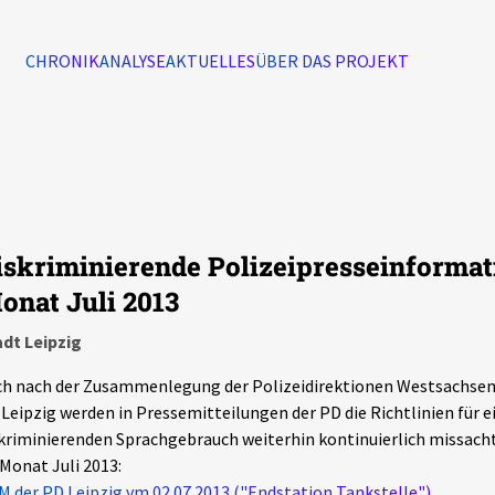
CHRONIK
ANALYSE
AKTUELLES
ÜBER DAS PROJEKT
Alle Ereignisse
7502
Ereignisse
iskriminierende Polizeipresseinformat
Ereignisse
onat Juli 2013
dt Leipzig
h nach der Zusammenlegung der Polizeidirektionen Westsachsen 
Leipzig werden in Pressemitteilungen der PD die Richtlinien für e
kriminierenden Sprachgebrauch weiterhin kontinuierlich missachte
Monat Juli 2013:
M der PD Leipzig vm 02.07.2013 ("Endstation Tankstelle")