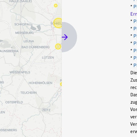
*
P
Er
*
P
*
P
*
P
*
P
*
P
*
P
*
P
Die
Zus
rec
Das
zug
Vor
ver
Ver
erw