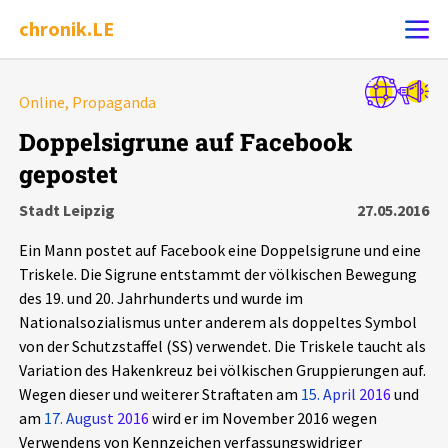
chronik.LE
Alle Ereignisse
Online, Propaganda
Ereignis melden
7502
Ereignisse
Doppelsigrune auf Facebook
gepostet
Chronik
Ereignisse
Statistik
Stadt Leipzig
27.05.2016
Exportieren
?
Filter Erklärungen
Dossiers
Ein Mann postet auf Facebook eine Doppelsigrune und eine
Triskele. Die Sigrune entstammt der völkischen Bewegung
Leipziger Zustände
des 19. und 20. Jahrhunderts und wurde im
Nationalsozialismus unter anderem als doppeltes Symbol
von der Schutzstaffel (SS) verwendet. Die Triskele taucht als
Schlaglichter
Variation des Hakenkreuz bei völkischen Gruppierungen auf.
Wegen dieser und weiterer Straftaten am
15. April 2016
und
Phänomene
am
17. August 2016
wird er im November 2016 wegen
Verwendens von Kennzeichen verfassungswidriger