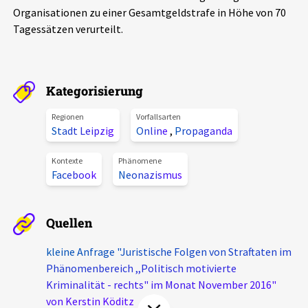
Organisationen zu einer Gesamtgeldstrafe in Höhe von 70
Aktuelles
Tagessätzen verurteilt.
Alle Beiträge
Über uns
Veranstaltungen
Kategorisierung
Projektbeschreibung
Pressemitteilungen
Regionen
Vorfallsarten
Kontakt
Stadt Leipzig
Online
,
Propaganda
Podcasts
Unterstützer_innen
Kontexte
Phänomene
Facebook
Neonazismus
Spenden
chronik.LE in der Presse
Quellen
kleine Anfrage "Juristische Folgen von Straftaten im
Phänomenbereich ,,Politisch motivierte
Kriminalität - rechts" im Monat November 2016"
von Kerstin Köditz