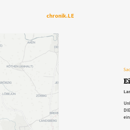
chronik.LE
Sa
E
La
Unb
DIE
ein