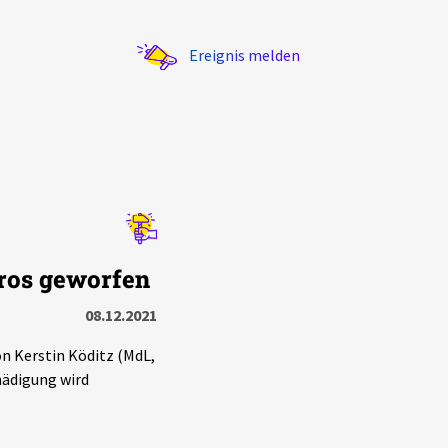
Ereignis melden
Statistik
üros geworfen
Exportieren
?
Filter Erklärungen
08.12.2021
n Kerstin Köditz (MdL,
hädigung wird