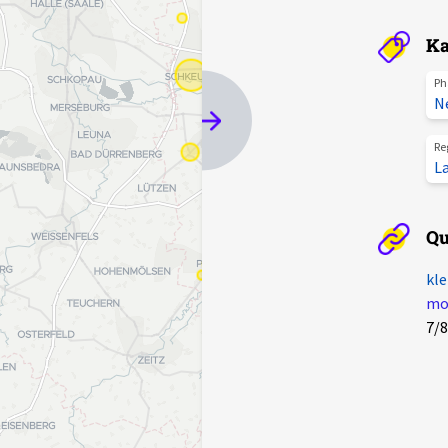
Ka
Ph
N
Re
La
Qu
kle
mot
7/8