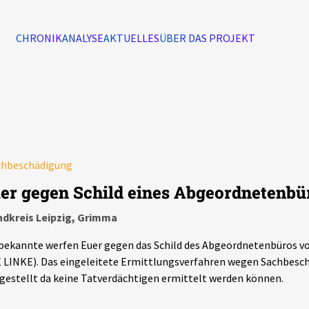
CHRONIK
ANALYSE
AKTUELLES
ÜBER DAS PROJEKT
Alle Ereignisse
7502
Ereignisse
chbeschädigung
Ereignisse
ier gegen Schild eines Abgeordnetenb
ndkreis Leipzig, Grimma
ekannte werfen Euer gegen das Schild des Abgeordnetenbüros vo
 LINKE). Das eingeleitete Ermittlungsverfahren wegen Sachbesc
gestellt da keine Tatverdächtigen ermittelt werden können.