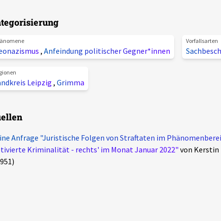
tegorisierung
änomene
Vorfallsarten
eonazismus
,
Anfeindung politischer Gegner*innen
Sachbesc
gionen
ndkreis Leipzig
,
Grimma
ellen
ine Anfrage "Juristische Folgen von Straftaten im Phänomenberei
ivierte Kriminalität - rechts' im Monat Januar 2022"
von Kerstin 
951)