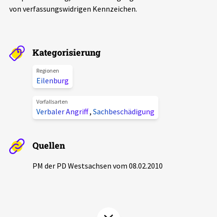
von verfassungswidrigen Kennzeichen.
Aktuelles
Alle Beiträge
Über uns
Kategorisierung
Veranstaltungen
Projektbeschreibung
Regionen
Pressemitteilungen
Eilenburg
Kontakt
Podcasts
Vorfallsarten
Unterstützer_innen
Verbaler Angriff
,
Sachbeschädigung
Spenden
Quellen
chronik.LE in der Presse
PM der PD Westsachsen vom 08.02.2010