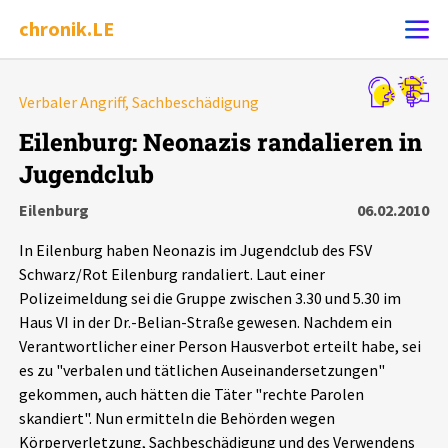
chronik.LE
Alle Ereignisse
Verbaler Angriff, Sachbeschädigung
Ereignis melden
7502
Ereignisse
Eilenburg: Neonazis randalieren in
Jugendclub
Chronik
Ereignisse
Statistik
Eilenburg
06.02.2010
Exportieren
?
Filter Erklärungen
Dossiers
In Eilenburg haben Neonazis im Jugendclub des FSV
Schwarz/Rot Eilenburg randaliert. Laut einer
Leipziger Zustände
Polizeimeldung sei die Gruppe zwischen 3.30 und 5.30 im
Haus VI in der Dr.-Belian-Straße gewesen. Nachdem ein
Verantwortlicher einer Person Hausverbot erteilt habe, sei
Schlaglichter
es zu "verbalen und tätlichen Auseinandersetzungen"
gekommen, auch hätten die Täter "rechte Parolen
Phänomene
skandiert". Nun ermitteln die Behörden wegen
Körperverletzung, Sachbeschädigung und des Verwendens