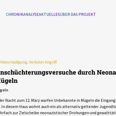
CHRONIK
ANALYSE
AKTUELLES
ÜBER DAS PROJEKT
Alle Ereignisse
7502
Ereignisse
hbeschädigung, Verbaler Angriff
Ereignisse
inschüchterungsversuche durch Neonaz
ügeln
geln
der Nacht zum 12. März warfen Unbekannte in Mügeln die Eingan
. In diesem Haus wohnt auch ein als alternativ geltender Jugendli
rfach zur Zielscheibe neonazistischer Drohungen und gewalttäti