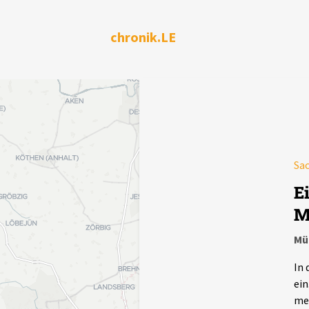
chronik.LE
Sac
E
M
Mü
In 
ein
meh