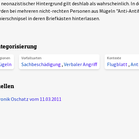
 neonazistischer Hintergrund gilt deshlab als wahrscheinlich. In 
den bei mehreren nicht-rechten Personen aus Mügeln "Anti-Antif
ierschnipsel in deren Briefkästen hinterlassen.
tegorisierung
gionen
Vorfallsarten
Kontexte
ügeln
Sachbeschädigung
,
Verbaler Angriff
Flugblatt
,
Ant
ellen
onik Oschatz vom 11.03.2011