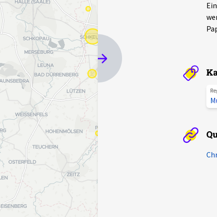
Ein
wer
Pap
Ka
Re
M
Qu
Chr