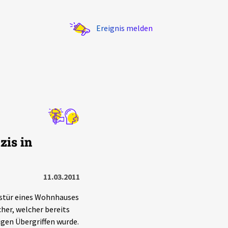
Ereignis melden
Statistik
is in
Exportieren
?
Filter Erklärungen
11.03.2011
gstür eines Wohnhauses
cher, welcher bereits
gen Übergriffen wurde.