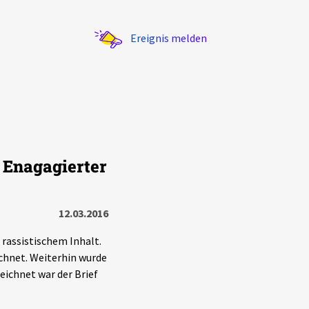
Ereignis melden
 Enagagierter
Statistik
Exportieren
?
Filter Erklärungen
12.03.2016
 rassistischem Inhalt.
chnet. Weiterhin wurde
eichnet war der Brief