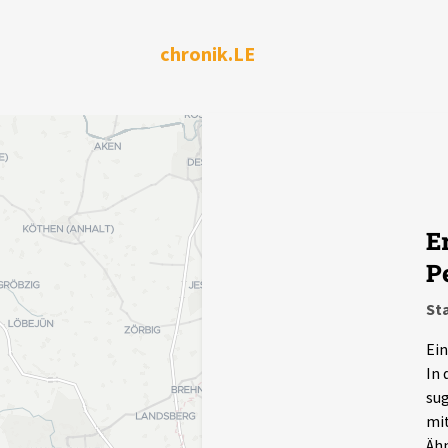
chronik.LE
E
P
Sta
Ein
In 
sug
mit
Ähn