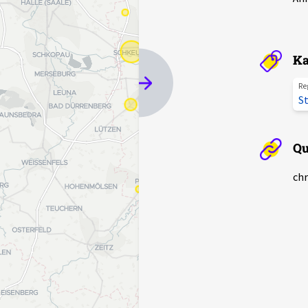
Ka
Re
St
Qu
chr