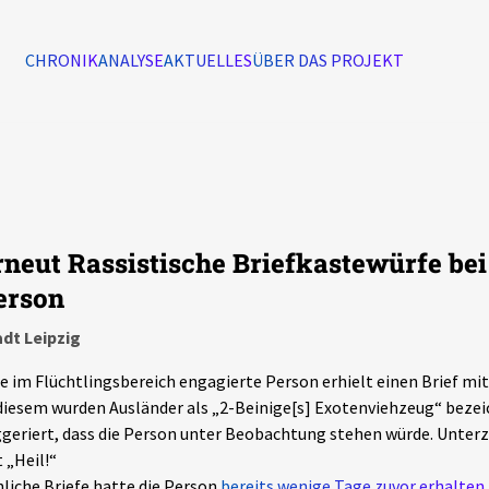
CHRONIK
ANALYSE
AKTUELLES
ÜBER DAS PROJEKT
Alle Ereignisse
7502
Ereignisse
rneut Rassistische Briefkastewürfe bei
Ereignisse
erson
dt Leipzig
e im Flüchtlingsbereich engagierte Person erhielt einen Brief mit
diesem wurden Ausländer als „2-Beinige[s] Exotenviehzeug“ bezei
geriert, dass die Person unter Beobachtung stehen würde. Unterz
 „Heil!“
liche Briefe hatte die Person
bereits wenige Tage zuvor erhalten.