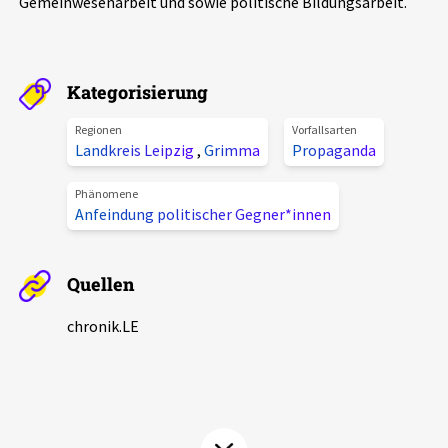
Gemeinwesenarbeit und sowie politische Bildungsarbeit.
Aktuelles
Alle Beiträge
Über uns
Kategorisierung
Veranstaltungen
Regionen
Vorfallsarten
Projektbeschreibung
Landkreis Leipzig
,
Grimma
Propaganda
Pressemitteilungen
Kontakt
Podcasts
Phänomene
Anfeindung politischer Gegner*innen
Unterstützer_innen
Spenden
Quellen
chronik.LE in der Presse
chronik.LE