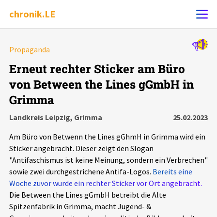
chronik.LE
Alle Ereignisse
Propaganda
Ereignis melden
7502
Ereignisse
Erneut rechter Sticker am Büro
von Between the Lines gGmbH in
Chronik
Ereignisse
Statistik
Grimma
Exportieren
?
Filter Erklärungen
Dossiers
Landkreis Leipzig, Grimma
25.02.2023
Am Büro von Betwenn the Lines gGhmH in Grimma wird ein
Leipziger Zustände
Sticker angebracht. Dieser zeigt den Slogan
"Antifaschismus ist keine Meinung, sondern ein Verbrechen"
Schlaglichter
sowie zwei durchgestrichene Antifa-Logos.
Bereits eine
Woche zuvor wurde ein rechter Sticker vor Ort angebracht.
Die Between the Lines gGmbH betreibt die Alte
Phänomene
Spitzenfabrik in Grimma, macht Jugend- &