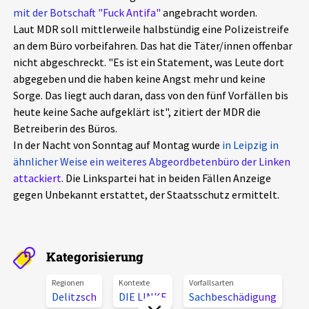
mit der Botschaft "Fuck Antifa"
angebracht worden.
Aktuelles
Laut MDR soll mittlerweile halbstündig eine Polizeistreife
an dem Büro vorbeifahren. Das hat die Täter/innen offenbar
Alle Beiträge
Über uns
nicht abgeschreckt. "Es ist ein Statement, was Leute dort
abgegeben und die haben keine Angst mehr und keine
Veranstaltungen
Sorge. Das liegt auch daran, dass von den fünf Vorfällen bis
Projektbeschreibung
Pressemitteilungen
heute keine Sache aufgeklärt ist", zitiert der MDR die
Kontakt
Betreiberin des Büros.
Podcasts
In der Nacht von Sonntag auf Montag wurde
in Leipzig in
Unterstützer_innen
ähnlicher Weise ein weiteres Abgeordbetenbüro der Linken
attackiert
. Die Linkspartei hat in beiden Fällen Anzeige
Spenden
gegen Unbekannt erstattet, der Staatsschutz ermittelt.
chronik.LE in der Presse
Kategorisierung
Regionen
Kontexte
Vorfallsarten
Delitzsch
DIE LINKE
Sachbeschädigung