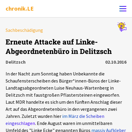
chronik.LE
Alle Ereignisse
Sachbeschädigung
Ereignis melden
7502
Ereignisse
Erneute Attacke auf Linke-
Abgeordnetenbüro in Delitzsch
Chronik
Ereignisse
Statistik
Delitzsch
02.10.2016
Exportieren
?
Filter Erklärungen
Dossiers
In der Nacht zum Sonntag haben Unbekannte die
Schaufensterscheiben des Bürger*innen-Büros der Linke-
Leipziger Zustände
Landtagsabgeordneten Luise Neuhaus-Wartenberg in
Delitzsch mit faustgroßen Pflastersteinen eingeworfen.
Laut MDR handelte es sich um den fünften Anschlag dieser
Schlaglichter
Art auf das Abgeordnetenbüro in den vergangenen zwei
Jahren. Zuletzt wurden hier
im März die Scheiben
Phänomene
eingeschlagen
. Ende August waren im unmittelbaren
Umfeld des "Linke Ecke" genannten Büros
massiv Aufkleber