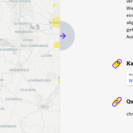
ver
Wie
ein
abg
gek
Aus
Ka
Re
W
Qu
chr