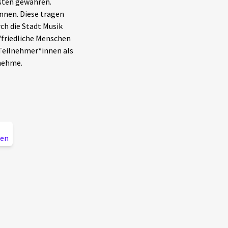
nsten gewähren.
nnen. Diese tragen
ch die Stadt Musik
 "friedliche Menschen
 Teilnehmer*innen als
fnehme.
ien