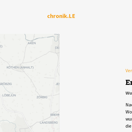
chronik.LE
Ve
E
Wu
Na
Wo
wur
die