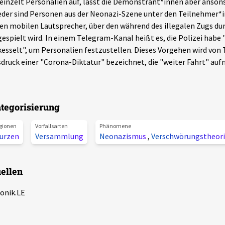
einzelt Personalien auf, lässt die Demonstrant*innen aber anso
der sind Personen aus der Neonazi-Szene unter den Teilnehmer*i
en mobilen Lautsprecher, über den während des illegalen Zugs dur
espielt wird. In einem Telegram-Kanal heißt es, die Polizei habe
esselt", um Personalien festzustellen. Dieses Vorgehen wird von
druck einer "Corona-Diktatur" bezeichnet, die "weiter Fahrt" au
tegorisierung
gionen
Vorfallsarten
Phänomene
urzen
Versammlung
Neonazismus
,
Verschwörungstheor
ellen
onik.LE