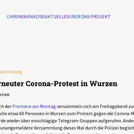
CHRONIK
ANALYSE
AKTUELLES
ÜBER DAS PROJEKT
Alle Ereignisse
7502
Ereignisse
rsammlung
Ereignisse
rneuter Corona-Protest in Wurzen
rzen
ch der
Premiere am Montag
versammeln sich am Freitagabend zum
che etwa 60 Personen in Wurzen zum Protest gegen die Corona
de wieder über einschlägige Telegram-Gruppen aufgerufen. Ande
 unangemeldete Versammlung dieses Mal durch die Polizei beglei