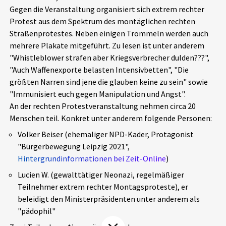
Gegen die Veranstaltung organisiert sich extrem rechter
Aktuelles
Protest aus dem Spektrum des montäglichen rechten
Straßenprotestes. Neben einigen Trommeln werden auch
Alle Beiträge
Über uns
mehrere Plakate mitgeführt. Zu lesen ist unter anderem
"Whistleblower strafen aber Kriegsverbrecher dulden???",
Veranstaltungen
"Auch Waffenexporte belasten Intensivbetten", "Die
Projektbeschreibung
Pressemitteilungen
größten Narren sind jene die glauben keine zu sein" sowie
Kontakt
"Immunisiert euch gegen Manipulation und Angst".
Podcasts
An der rechten Protestveranstaltung nehmen circa 20
Unterstützer_innen
Menschen teil. Konkret unter anderem folgende Personen:
Spenden
Volker Beiser (ehemaliger NPD-Kader, Protagonist
"Bürgerbewegung Leipzig 2021",
chronik.LE in der Presse
Hintergrundinformationen bei Zeit-Online
)
Lucien W. (gewalttätiger Neonazi, regelmäßiger
Teilnehmer extrem rechter Montagsproteste), er
beleidigt den Ministerpräsidenten unter anderem als
"pädophil"