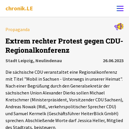
chronik.LE
Alle Ereignisse
Propaganda
Ereignis melden
7502
Ereignisse
Extrem rechter Protest gegen CDU-
Regionalkonferenz
Chronik
Ereignisse
Statistik
Stadt Leipzig, Neulindenau
26.06.2023
Exportieren
?
Filter Erklärungen
Dossiers
Die sächsische CDU veranstaltet eine Regionalkonferenz
mit Titel "Mobil in Sachsen - Unterwegs in unserer Heimat".
Leipziger Zustände
Nach einer Begrüßung durch den Generalsekretär der
sächsischen Union Alexander Dierks sollen Michael
Kretschmer (Ministerpräsident, Vorsitzender CDU Sachsen),
Schlaglichter
Andreas Nowak (MdL, verkehrspolitischer Sprecher CDU)
und Samuel Kermelk (Geschäftsführer HeiterBlick GmbH)
Phänomene
sprechen. Abschließende Worte darf Jessica Heller, Mitglied
des Stadtrats, beisteuern.