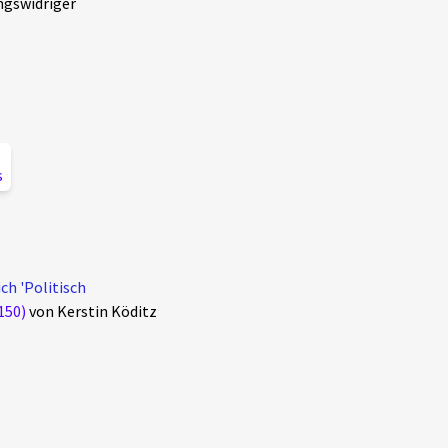
ngswidriger
s
ch 'Politisch
150)
von Kerstin Köditz