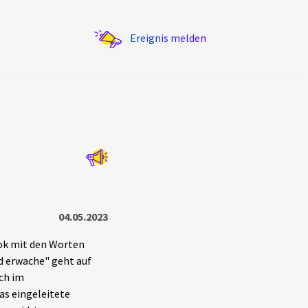
Ereignis melden
Statistik
Exportieren
?
Filter Erklärungen
04.05.2023
ook mit den Worten
d erwache" geht auf
ich im
as eingeleitete