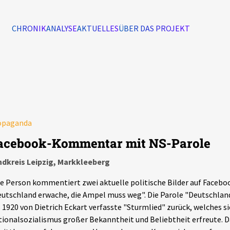
CHRONIK
ANALYSE
AKTUELLES
ÜBER DAS PROJEKT
Alle Ereignisse
7502
Ereignisse
opaganda
Ereignisse
acebook-Kommentar mit NS-Parole
ndkreis Leipzig, Markkleeberg
e Person kommentiert zwei aktuelle politische Bilder auf Faceb
utschland erwache, die Ampel muss weg". Die Parole "Deutschlan
 1920 von Dietrich Eckart verfasste "Sturmlied" zurück, welches s
ionalsozialismus großer Bekanntheit und Beliebtheit erfreute. D