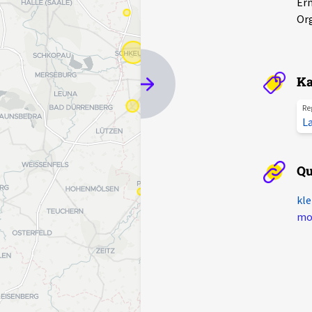
Er
Org
Ka
Re
La
Qu
kle
mot