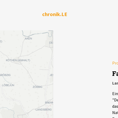
chronik.LE
Pr
F
La
Ein
"De
das
Nat