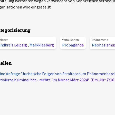
mittlungsverfahren wegen Verwendens von Kennzeichen verfassu
anisationen wird eingestellt.
tegorisierung
gionen
Vorfallsarten
Phänomene
ndkreis Leipzig
,
Markkleeberg
Propaganda
Neonazismu
ellen
ine Anfrage "Juristische Folgen von Straftaten im Phänomenberei
ivierte Kriminalität - rechts' im Monat März 2024" (Drs.-Nr.: 7/16