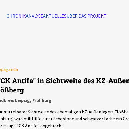
CHRONIK
ANALYSE
AKTUELLES
ÜBER DAS PROJEKT
Alle Ereignisse
7502
Ereignisse
Ereignisse
opaganda
FCK Antifa" in Sichtweite des KZ-Auße
lößberg
dkreis Leipzig, Frohburg
unmittelbarer Sichtweite des ehemaligen KZ-Außenlagers Flößber
hburg) wird mit Hilfe einer Schablone und schwarzer Farbe ein Gra
riftzug "FCK Antifa" angebracht.