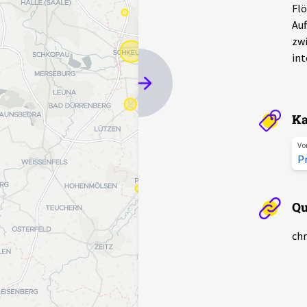
Flö
Auf
zwi
int
Ka
Vo
P
Qu
chr