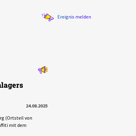
Ereignis melden
Statistik
nlagers
Exportieren
?
Filter Erklärungen
24.08.2025
g (Ortsteil von
ffiti mit dem