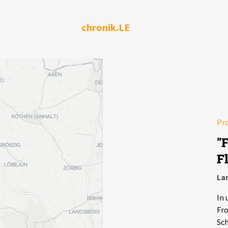
chronik.LE
Pr
"
F
Lan
In 
Fro
Sch