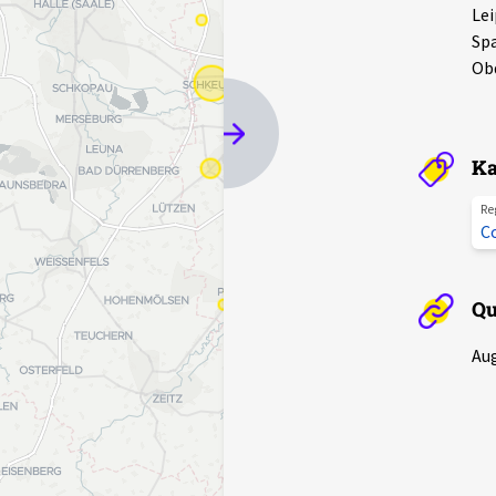
Lei
Spa
Obd
Ka
Re
C
Qu
Au