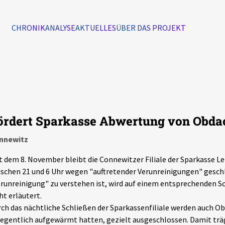
CHRONIK
ANALYSE
AKTUELLES
ÜBER DAS PROJEKT
Alle Ereignisse
7502
Ereignisse
ördert Sparkasse Abwertung von Obda
Ereignisse
nnewitz
t dem 8. November bleibt die Connewitzer Filiale der Sparkasse Le
schen 21 und 6 Uhr wegen "auftretender Verunreinigungen" gesch
runreinigung" zu verstehen ist, wird auf einem entsprechenden 
ht erläutert.
ch das nächtliche Schließen der Sparkassenfiliale werden auch Obd
egentlich aufgewärmt hatten, gezielt ausgeschlossen. Damit trä