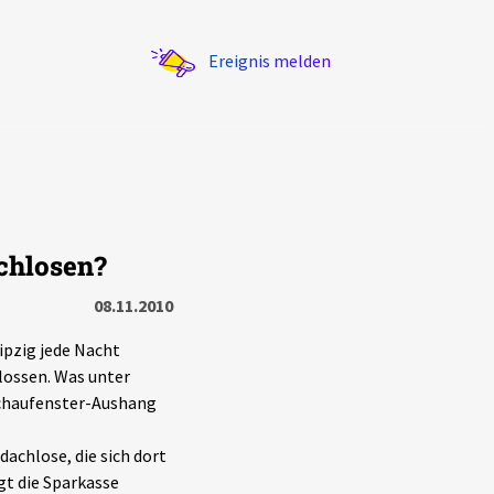
Ereignis melden
chlosen?
Statistik
08.11.2010
Exportieren
?
Filter Erklärungen
ipzig jede Nacht
lossen. Was unter
Schaufenster-Aushang
achlose, die sich dort
gt die Sparkasse