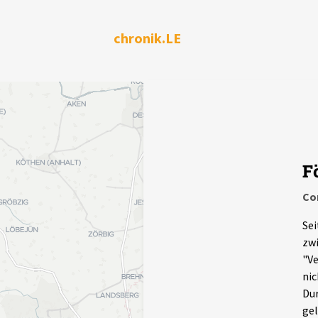
chronik.LE
F
Co
Sei
zwi
"Ve
nic
Dur
gel