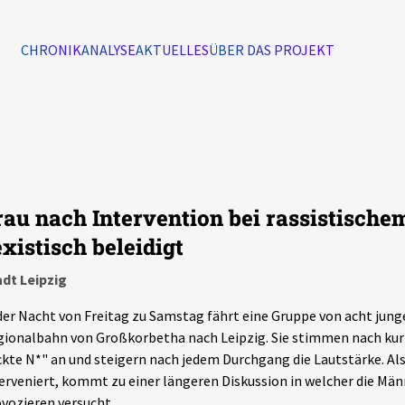
CHRONIK
ANALYSE
AKTUELLES
ÜBER DAS PROJEKT
Alle Ereignisse
7502
Ereignisse
rau nach Intervention bei rassistisch
Ereignisse
existisch beleidigt
dt Leipzig
der Nacht von Freitag zu Samstag fährt eine Gruppe von acht jung
ionalbahn von Großkorbetha nach Leipzig. Sie stimmen nach kurz
kte N*" an und steigern nach jedem Durchgang die Lautstärke. Al
erveniert, kommt zu einer längeren Diskussion in welcher die Män
vozieren versucht.