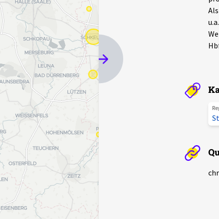
Als
u.a
Wei
Hbf
Ka
Re
St
Qu
chr