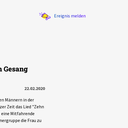
Ereignis melden
em Gesang
Statistik
Exportieren
?
Filter Erklärungen
22.02.2020
en Männern in der
er Zeit das Lied "Zehn
s eine Mitfahrende
nergruppe die Frau zu