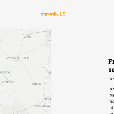
chronik.LE
F
s
Sta
In 
Reg
nac
int
pro