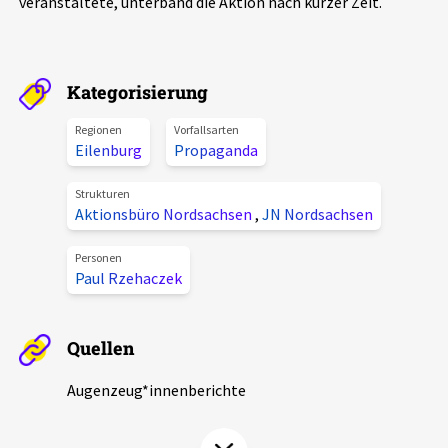
veranstaltete, unterband die Aktion nach kurzer Zeit.
Aktuelles
Alle Beiträge
Über uns
Kategorisierung
Veranstaltungen
Regionen
Vorfallsarten
Projektbeschreibung
Eilenburg
Propaganda
Pressemitteilungen
Kontakt
Podcasts
Strukturen
Aktionsbüro Nordsachsen
,
JN Nordsachsen
Unterstützer_innen
Spenden
Personen
Paul Rzehaczek
chronik.LE in der Presse
Quellen
Augenzeug*innenberichte