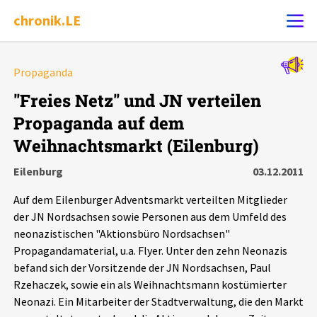
chronik.LE
Alle Ereignisse
Propaganda
Ereignis melden
7502
Ereignisse
"Freies Netz" und JN verteilen
Propaganda auf dem
Chronik
Ereignisse
Statistik
Weihnachtsmarkt (Eilenburg)
Exportieren
?
Filter Erklärungen
Dossiers
Eilenburg
03.12.2011
Auf dem Eilenburger Adventsmarkt verteilten Mitglieder
Leipziger Zustände
der JN Nordsachsen sowie Personen aus dem Umfeld des
neonazistischen "Aktionsbüro Nordsachsen"
Schlaglichter
Propagandamaterial, u.a. Flyer. Unter den zehn Neonazis
befand sich der Vorsitzende der JN Nordsachsen, Paul
Rzehaczek, sowie ein als Weihnachtsmann kostümierter
Phänomene
Neonazi. Ein Mitarbeiter der Stadtverwaltung, die den Markt