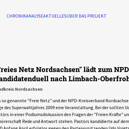
CHRONIK
ANALYSE
AKTUELLES
ÜBER DAS PROJEKT
Alle Ereignisse
7502
Ereignisse
Freies Netz Nordsachsen" lädt zum NPD
Ereignisse
andidatenduell nach Limbach-Oberfro
ndkreis Nordsachsen
 so genannte "Freie Netz" und der NPD-Kreisverband Nordsachse
e des Superwahljahres 2009 eine Veranstaltung. Bei der sollten U
törs in einer Podiumsdiskussion den Fragen der "Freien Kräfte" un
örerschaft Rede und Antwort stehen. Pastörs kandidierte auf de
 Anfang April erfolglos gegen den Parteivorsitzenden Udo Voigts