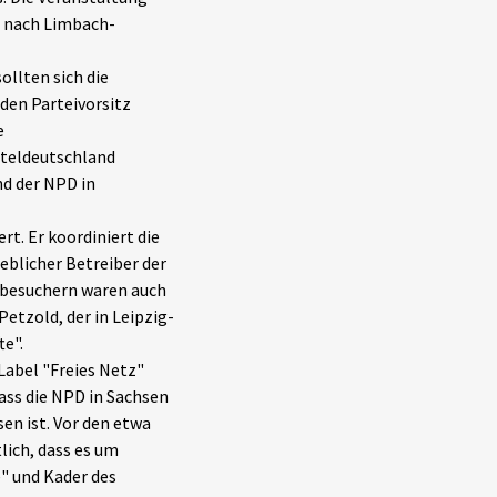
ig nach Limbach-
llten sich die
 den Parteivorsitz
e
tteldeutschland
nd der NPD in
rt. Er koordiniert die
blicher Betreiber der
sbesuchern waren auch
tzold, der in Leipzig-
e".
Label "Freies Netz"
ass die NPD in Sachsen
en ist. Vor den etwa
ich, dass es um
e" und Kader des