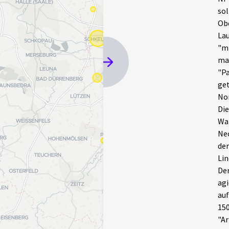
sol
Obe
Lau
"mi
mac
"Pa
get
Nor
Die
Wa
Neo
der
Lin
Der
agi
auf
150
"Ar