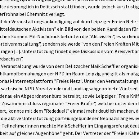
lte ursprünglich in Delitzsch stattfinden, wurde jedoch kurzfrist
rfrohna bei Chemnitz verlegt.
t der Veranstaltungsankündigung auf dem Leipziger Freien Netz so
tteldeutschen Aktivisten" ein Bild von den beiden Kandidaten für
hen können. Mit Nachdruck betonten die "Aktivisten", es sei kein
rteiveranstaltung", sondern sie werde "von den Freien Kräften Mi
ragen [...]. Unterstützung findet diese Diskussion vom Kreisverba
dsachsen".
 Veranstaltung wurde von dem Delitzscher Maik Scheffler organisie
hlkampfbemühungen der NPD im Raum Leipzig und gilt als maßge
nazi-Internetplattform "Freies Netz". Unter den Veranstaltung
 sächsische NPD-Vorsitzende und Landtagsabgeordnete Winfried Pe
denau ein Abgeordnetenbüro betreibt, sowie Leipziger "Freie Kräft
 Zusammenschluss regionaler "Freier Kräfte", welcher unter dem 
ert, konnte mit dem "Rededuell" einmal mehr deutlich machen, d
 die aktive Unterstützung parteiungebundener Neonazis angewies
 TeilnehmerInnen machte Maik Scheffler im Eingangsreferat deutl
beit auf gleicher Augenhöhe" geht. Der Vertreter der "Freien Käft