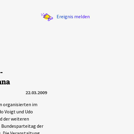
Ereignis melden
-
Statistik
hna
Exportieren
?
Filter Erklärungen
22.03.2009
n organisierten im
do Voigt und Udo
d der weiteren
m Bundesparteitag der
. Die Veranstaltung