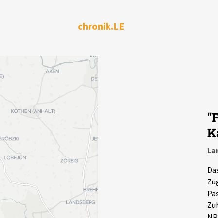
chronik.LE
"
K
La
Das
Zug
Pas
Zuh
NPD