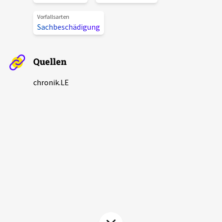
Aktuelles
Vorfallsarten
Sachbeschädigung
Alle Beiträge
Über uns
Veranstaltungen
Quellen
Projektbeschreibung
Pressemitteilungen
chronik.LE
Kontakt
Podcasts
Unterstützer_innen
Spenden
chronik.LE in der Presse