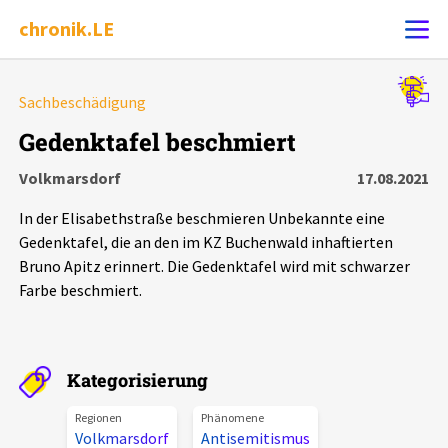
chronik.LE
Alle Ereignisse
Sachbeschädigung
Ereignis melden
7502
Ereignisse
Gedenktafel beschmiert
Volkmarsdorf
17.08.2021
Chronik
Ereignisse
Statistik
In der Elisabethstraße beschmieren Unbekannte eine
Exportieren
?
Filter Erklärungen
Dossiers
Gedenktafel, die an den im KZ Buchenwald inhaftierten
Bruno Apitz erinnert. Die Gedenktafel wird mit schwarzer
Farbe beschmiert.
Leipziger Zustände
Schlaglichter
Kategorisierung
Phänomene
Regionen
Phänomene
Volkmarsdorf
Antisemitismus